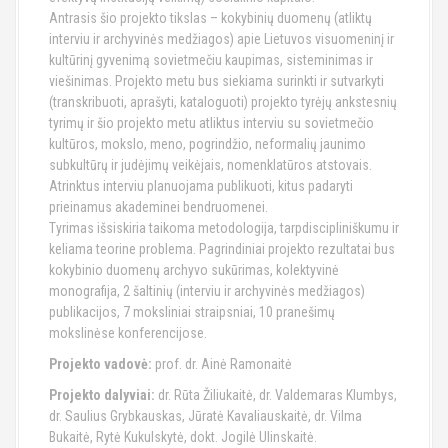
Antrasis šio projekto tikslas – kokybinių duomenų (atliktų
interviu ir archyvinės medžiagos) apie Lietuvos visuomeninį ir
kultūrinį gyvenimą sovietmečiu kaupimas, sisteminimas ir
viešinimas. Projekto metu bus siekiama surinkti ir sutvarkyti
(transkribuoti, aprašyti, kataloguoti) projekto tyrėjų ankstesnių
tyrimų ir šio projekto metu atliktus interviu su sovietmečio
kultūros, mokslo, meno, pogrindžio, neformalių jaunimo
subkultūrų ir judėjimų veikėjais, nomenklatūros atstovais.
Atrinktus interviu planuojama publikuoti, kitus padaryti
prieinamus akademinei bendruomenei.
Tyrimas išsiskiria taikoma metodologija, tarpdiscipliniškumu ir
keliama teorine problema. Pagrindiniai projekto rezultatai bus
kokybinio duomenų archyvo sukūrimas, kolektyvinė
monografija, 2 šaltinių (interviu ir archyvinės medžiagos)
publikacijos, 7 moksliniai straipsniai, 10 pranešimų
mokslinėse konferencijose.
Projekto vadovė:
prof. dr. Ainė Ramonaitė
Projekto dalyviai:
dr. Rūta Žiliukaitė, dr. Valdemaras Klumbys,
dr. Saulius Grybkauskas, Jūratė Kavaliauskaitė, dr. Vilma
Bukaitė, Rytė Kukulskytė, dokt. Jogilė Ulinskaitė.