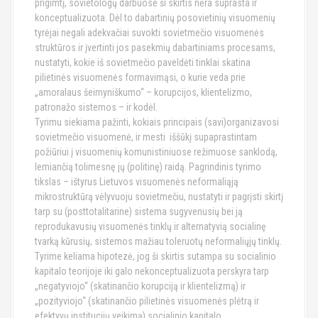
prigimtį, sovietologų darbuose ši skirtis nėra suprasta ir
konceptualizuota. Dėl to dabartinių posovietinių visuomenių
tyrėjai negali adekvačiai suvokti sovietmečio visuomenės
struktūros ir įvertinti jos pasekmių dabartiniams procesams,
nustatyti, kokie iš sovietmečio paveldėti tinklai skatina
pilietinės visuomenės formavimąsi, o kurie veda prie
„amoralaus šeimyniškumo“ – korupcijos, klientelizmo,
patronažo sistemos – ir kodėl.
Tyrimu siekiama pažinti, kokiais principais (savi)organizavosi
sovietmečio visuomenė, ir mesti iššūkį supaprastintam
požiūriui į visuomenių komunistiniuose režimuose sanklodą,
lemiančią tolimesnę jų (politinę) raidą. Pagrindinis tyrimo
tikslas – ištyrus Lietuvos visuomenės neformaliąją
mikrostruktūrą vėlyvuoju sovietmečiu, nustatyti ir pagrįsti skirtį
tarp su (posttotalitarine) sistema sugyvenusių bei ją
reprodukavusių visuomenės tinklų ir alternatyvią socialinę
tvarką kūrusių, sistemos mažiau toleruotų neformaliųjų tinklų.
Tyrime keliama hipotezė, jog ši skirtis sutampa su socialinio
kapitalo teorijoje iki galo nekonceptualizuota perskyra tarp
„negatyviojo“ (skatinančio korupciją ir klientelizmą) ir
„pozityviojo“ (skatinančio pilietinės visuomenės plėtrą ir
efektyvų institucijų veikimą) socialinio kapitalo.