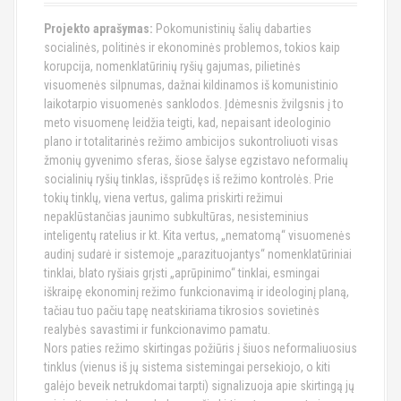
Projekto aprašymas:
Pokomunistinių šalių dabarties
socialinės, politinės ir ekonominės problemos, tokios kaip
korupcija, nomenklatūrinių ryšių gajumas, pilietinės
visuomenės silpnumas, dažnai kildinamos iš komunistinio
laikotarpio visuomenės sanklodos. Įdėmesnis žvilgsnis į to
meto visuomenę leidžia teigti, kad, nepaisant ideologinio
plano ir totalitarinės režimo ambicijos sukontroliuoti visas
žmonių gyvenimo sferas, šiose šalyse egzistavo neformalių
socialinių ryšių tinklas, išsprūdęs iš režimo kontrolės. Prie
tokių tinklų, viena vertus, galima priskirti režimui
nepaklūstančias jaunimo subkultūras, nesisteminius
inteligentų ratelius ir kt. Kita vertus, „nematomą“ visuomenės
audinį sudarė ir sistemoje „parazituojantys“ nomenklatūriniai
tinklai, blato ryšiais grįsti „aprūpinimo“ tinklai, esmingai
iškraipę ekonominį režimo funkcionavimą ir ideologinį planą,
tačiau tuo pačiu tapę neatskiriama tikrosios sovietinės
realybės savastimi ir funkcionavimo pamatu.
Nors paties režimo skirtingas požiūris į šiuos neformaliuosius
tinklus (vienus iš jų sistema sistemingai persekiojo, o kiti
galėjo beveik netrukdomai tarpti) signalizuoja apie skirtingą jų