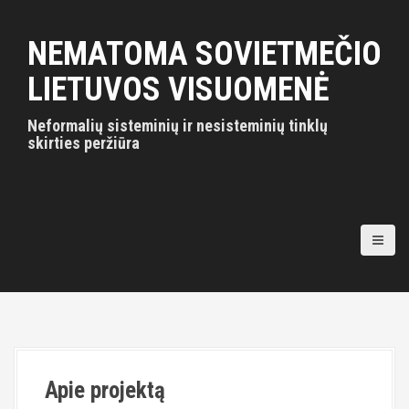
S
k
NEMATOMA SOVIETMEČIO
i
p
LIETUVOS VISUOMENĖ
t
o
Neformalių sisteminių ir nesisteminių tinklų
c
skirties peržiūra
o
n
t
e
n
t
Apie projektą