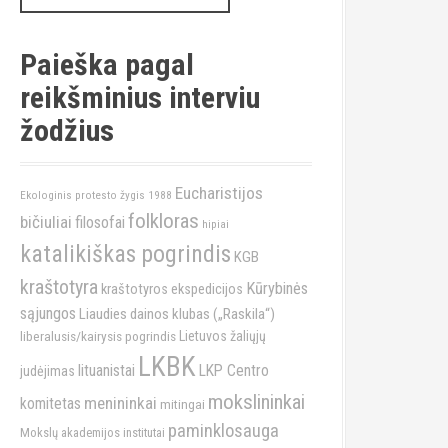
a
r
c
Paieška pagal
h
reikšminius interviu
f
o
žodžius
r
:
Eucharistijos
Ekologinis protesto žygis 1988
folkloras
bičiuliai
filosofai
hipiai
katalikiškas pogrindis
KGB
kraštotyra
Kūrybinės
kraštotyros ekspedicijos
sąjungos
Liaudies dainos klubas („Raskila“)
liberalusis/kairysis pogrindis
Lietuvos žaliųjų
LKBK
lituanistai
LKP Centro
judėjimas
mokslininkai
menininkai
komitetas
mitingai
paminklosauga
Mokslų akademijos institutai