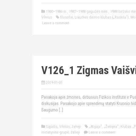
1980–1986 m.
,
1987–1988 gegužės mėn.
,
1988 birželio mė
Vilnius
filosofai
,
Liaudies dainos klubas („Raskila“)
,
Mok
Leave a comment
V126_1 Zigmas Vaišvi
2019-01-05
Pasakoja apie žmones, dirbusius Fizikos institute ir Pus
diskusijas. Pasakojo apie sprendimą statyti Kruonio hid
Saugumo […]
Sąjūdis
,
Vilnius
,
žalieji
„Atgaja“
,
„Žemyna“
,
Klubas „
iniciatyvinė grupė
,
žalieji
Leave a comment