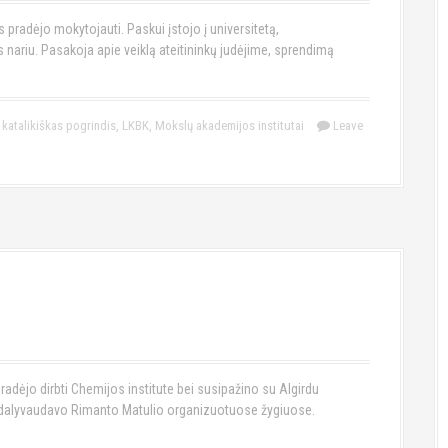
 pradėjo mokytojauti. Paskui įstojo į universitetą,
s nariu. Pasakoja apie veiklą ateitininkų judėjime, sprendimą
,
katalikiškas pogrindis
,
LKBK
,
Mokslų akademijos institutai
Leave
pradėjo dirbti Chemijos institute bei susipažino su Algirdu
e, dalyvaudavo Rimanto Matulio organizuotuose žygiuose.