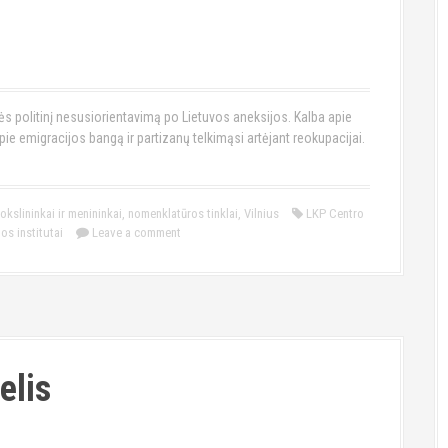
 politinį nesusiorientavimą po Lietuvos aneksijos. Kalba apie
e emigracijos bangą ir partizanų telkimąsi artėjant reokupacijai.
okslininkai ir menininkai
,
nomenklatūros tinklai
,
Vilnius
LKP Centro
s institutai
Leave a comment
elis