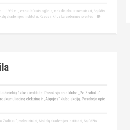
n. – 1989 m.
,
etnokultūrinis sąjūdis
,
mokslininkai ir menininkai
,
Sąjūdis
,
slų akademijos institutai
,
Rasos ir kitos kalendorinės šventės
la
laidininkių fizikos institute. Pasakoja apie klubo „Po Zodiaku“
roakumuliacinę elektrinę ir „Atgajos“ klubo akciją. Pasakoja apie
Po Zodiaku“
,
mokslininkai
,
Mokslų akademijos institutai
,
Sąjūdžio