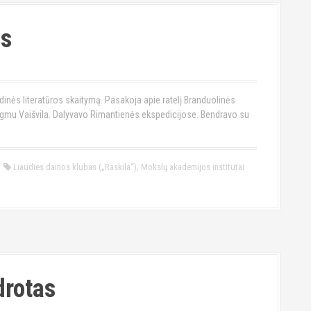
as
inės literatūros skaitymą. Pasakoja apie ratelį Branduolinės
Zigmu Vaišvila. Dalyvavo Rimantienės ekspedicijose. Bendravo su
Liaudies dainos klubas („Raskila“)
,
Mokslų akademijos institutai
drotas