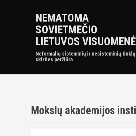
S
k
NEMATOMA
i
p
SOVIETMEČIO
t
o
LIETUVOS VISUOMENĖ
c
o
Neformalių sisteminių ir nesisteminių tinklų
n
skirties peržiūra
t
e
n
t
Mokslų akademijos insti