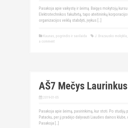
Pasakoja apie vaikystę ir šeimą. Baigęs mokytojų kursus
Elektrotechnikos fakultetą, tapo ateitininkų korporacijo
organizacijos veiklą stabdyti, įvykus […]
Kaunas
,
pogrindis ir savilaida
J. Brazausko mokykla
a comment
AŠ7 Mečys Laurinkus
2019-01-05
Pasakoja apie šeimą, pasirinkimą, kur stoti. Po studijų 
Patacku, per jį pradėjo dalyvauti Liaudies dainos klub
Pasakoja […]