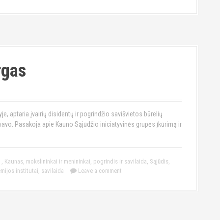
rgas
e, aptaria įvairių disidentų ir pogrindžio savišvietos būrelių
vavo. Pasakoja apie Kauno Sąjūdžio iniciatyvinės grupės įkūrimą ir
.
,
Kaunas
,
mokslininkai ir menininkai
,
pogrindis ir savilaida
,
Sąjūdis
,
ijos institutai
,
savilaida
Leave a comment