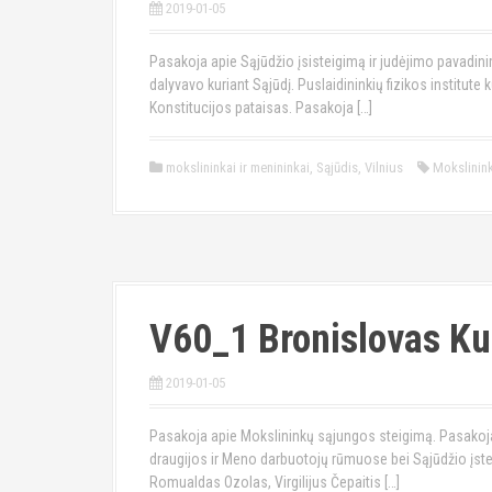
2019-01-05
Pasakoja apie Sąjūdžio įsisteigimą ir judėjimo pavadini
dalyvavo kuriant Sąjūdį. Puslaidininkių fizikos institut
Konstitucijos pataisas. Pasakoja […]
mokslininkai ir menininkai
,
Sąjūdis
,
Vilnius
Mokslinin
V60_1 Bronislovas K
2019-01-05
Pasakoja apie Mokslininkų sąjungos steigimą. Pasakoja 
draugijos ir Meno darbuotojų rūmuose bei Sąjūdžio įst
Romualdas Ozolas, Virgilijus Čepaitis […]