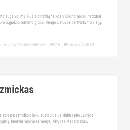
mo sugalvojimą. Puslaidininkių fizikos ir Ekonomikos institutai
e kūrė Sąjūdžio rėmimo grupę. Rengė Lietuvos pertvarkymo viziją,
kų sąjunga
,
Mokslų akademijos institutai
Leave a comment
uzmickas
apie perestroikos laiku susibūrusius klubus prie „Žinijos“
eigimą. Interviu minimi asmenys: Alvydas Medalinskas,