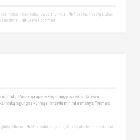
okslininkai ir menininkai
,
Sąjūdis
,
Vilnius
filosofai
,
filosofų klubas
s institutai
Leave a comment
institutą. Pasakoja apie Fizikų draugijos veiklą. Dalyvavo
slininkų sąjungos kūrimąsi. Interviu minimi asmenys: Tyrimas:
ąjūdis
,
Vilnius
Mokslininkų sąjunga
,
Mokslų akademijos institutai
,