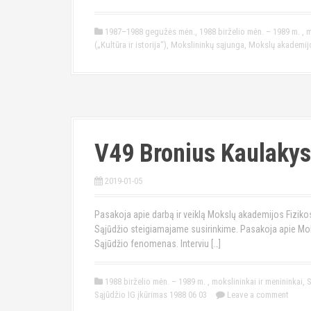
1987–1988 gegužės mėn.
,
1988 birželio mėn. – 1989 m.
,
m
(„Kultūra ir istorija“)
,
Mokslininkų sąjunga
,
Mokslų akademijo
V49 Bronius Kaulakys
2019-01-05
Pasakoja apie darbą ir veiklą Mokslų akademijos Fizikos 
Sąjūdžio steigiamajame susirinkime. Pasakoja apie Mok
Sąjūdžio fenomenas. Interviu […]
1988 birželio mėn. – 1989 m.
,
mokslininkai ir menininkai
,
S
Sąjūdžio IG įkūrimas 1988 06 03
Leave a comment