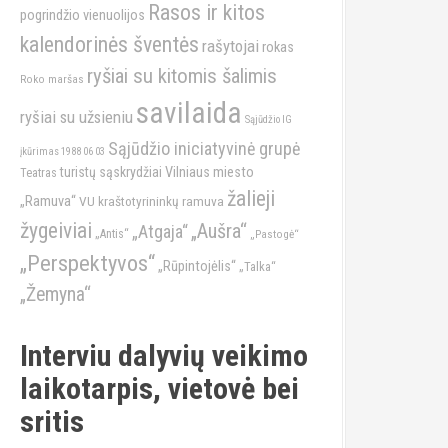
Rasos ir kitos
pogrindžio vienuolijos
kalendorinės šventės
rašytojai
rokas
ryšiai su kitomis šalimis
Roko maršas
savilaida
ryšiai su užsieniu
Sąjūdžio IG
Sąjūdžio iniciatyvinė grupė
įkūrimas 1988 06 03
turistų sąskrydžiai
Vilniaus miesto
Teatras
žalieji
„Ramuva“
VU kraštotyrininkų ramuva
žygeiviai
„Aušra“
„Atgaja“
„Antis“
„Pastogė“
„Perspektyvos“
„Rūpintojėlis“
„Talka“
„Žemyna“
Interviu dalyvių veikimo
laikotarpis, vietovė bei
sritis