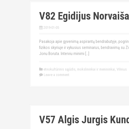
V82 Egidijus Norvaiš
2019-01-05
Pasakoja apie gyvenimą aspirantų bendrabutyje, pogrind
fizikos skyriuje ir vykusius seminarus, bendravimą su 
Jonu Boruta. Interviu minimi […]
etnokultūrinis sąjūdis
,
mokslininkai ir menininkai
,
Vilnius
Leave a comment
V57 Algis Jurgis Kun