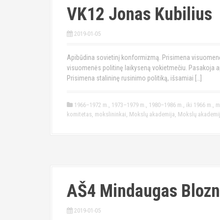
VK12 Jonas Kubilius
2019-01-05
Apibūdina sovietinį konformizmą. Prisimena visuomenės
visuomenės politinę laikyseną vokietmečiu. Pasakoja api
Prisimena stalininę rusinimo politiką, išsamiai […]
1966–1972 m.
,
1973–1979 m.
,
1980–1986 m.
,
iki 1966 m.
,
m
komitetas
,
mokslininkai
,
Mokslų akademija
,
Mokslų akademijo
AŠ4 Mindaugas Blozn
2019-01-05