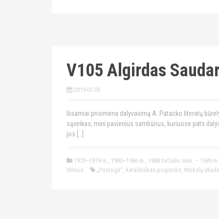
V105 Algirdas Sauda
2019-01-05
Išsamiai prisimena dalyvavimą A. Patacko literatų būrelyj
sąveikas, mini pavienius sambūrius, kuriuose pats daly
jos […]
1973–1979 m.
,
1980–1986 m.
,
1988 birželio mėn. – 1989 m
Vilnius
„Pastogė“
,
katalikiškas pogrindis
,
Mokslų akadem