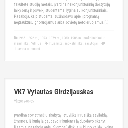
fakultete studijų metais. Įvardina nekonjunktūrinių dėstytojų
laikyseną ir poveikį studentams, lygina su konjunktūriniais.
Pasakoja, kaip studentai sužinodavo apie į programą
neįtrauktus, ignoruojamus arba sovietų netoleruojamus […]
1966–1972 m.
,
1973–1979 m.
,
1980–1986 m.
,
mokslininkai ir
menininkai
,
Vilnius
lituanistai
,
mokslininkai
,
rašytojai
Leave a comment
VK7 Vytautas Girdzijauskas
2019-01-05
Įvardina sovietmečiu skaitytą lietuvišką ir rusišką savilaidą,
žmones, iš kurių ją gaudavo ir kuriems ją duodavo skaityt.
Išsamiai pasakoja apie „Sigmos“ diskusijų klubo veiklą, lygina