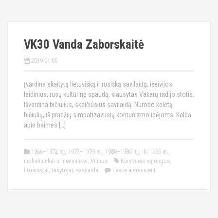
VK30 Vanda Zaborskaitė
2019-01-05
Įvardina skaitytą lietuvišką ir rusišką savilaidą, išeivijos
leidinius, rusų kultūrinę spaudą, klausytas Vakarų radijo stotis.
Išvardina bičiulius, skaičiusius savilaidą. Nurodo keletą
bičiulių, iš pradžių simpatizavusių komunizmo idėjoms. Kalba
apie baimės […]
1966–1972 m.
,
1973–1979 m.
,
1980–1986 m.
,
iki 1966 m.
,
mokslininkai ir menininkai
,
Vilnius
Kūrybinės sąjungos
,
lituanistai
,
rašytojai
,
savilaida
Leave a comment