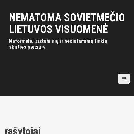
S
k
NEMATOMA SOVIETMEČIO
i
p
LIETUVOS VISUOMENĖ
t
o
Neformalių sisteminių ir nesisteminių tinklų
c
skirties peržiūra
o
n
t
e
n
t
rašytojai