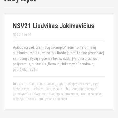
NSV21 Liudvikas Jakimavičius
2019-01-05
Apibūdina vad. „Bermudų trikampio“ jaunimo neformalių
susibūrimų vietas. Lygina jo ir Brodo [tuom. Lenino prospekto]
sambūrių dalyvių elgsenas bei išvaizdą. Įvardina bičiulius ir
pažįstamus, su kuriais „Bermudų trikampyje“ bendravo,
pabrėždamas […]
1973–1979 m.
,
1980–1986 m.
,
1987–1988 gegužės mėn.
,
1988
birželio mėn. – 1989 m.
,
kita
,
Vilnius
„Bermudų trikampis“
(„Gorkynė“)
,
Filologijos ruduo
,
hipiai
,
lituanistai
,
LKBK
,
menininkai
,
rašytojai
,
Teatras
Leave a comment