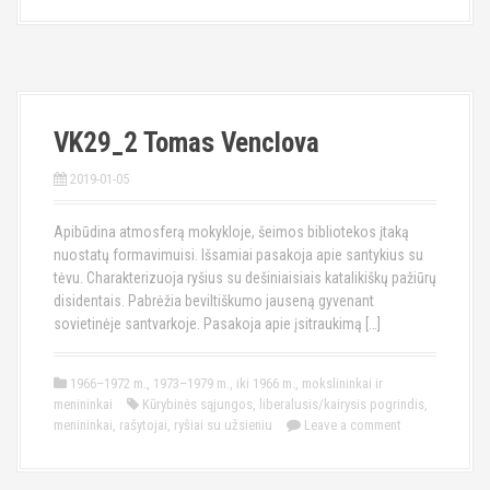
VK29_2 Tomas Venclova
2019-01-05
Apibūdina atmosferą mokykloje, šeimos bibliotekos įtaką
nuostatų formavimuisi. Išsamiai pasakoja apie santykius su
tėvu. Charakterizuoja ryšius su dešiniaisiais katalikiškų pažiūrų
disidentais. Pabrėžia beviltiškumo jauseną gyvenant
sovietinėje santvarkoje. Pasakoja apie įsitraukimą […]
1966–1972 m.
,
1973–1979 m.
,
iki 1966 m.
,
mokslininkai ir
menininkai
Kūrybinės sąjungos
,
liberalusis/kairysis pogrindis
,
menininkai
,
rašytojai
,
ryšiai su užsieniu
Leave a comment