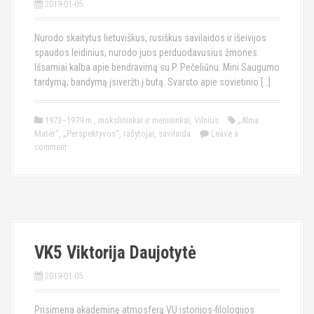
2019-01-05
Nurodo skaitytus lietuviškus, rusiškus savilaidos ir išeivijos
spaudos leidinius, nurodo juos perduodavusius žmones.
Išsamiai kalba apie bendravimą su P. Pečeliūnu. Mini Saugumo
tardymą, bandymą įsiveržti į butą. Svarsto apie sovietinio […]
1973–1979 m.
,
mokslininkai ir menininkai
,
Vilnius
„Alma
Mater“
,
„Perspektyvos“
,
rašytojai
,
savilaida
Leave a
comment
VK5 Viktorija Daujotytė
2019-01-05
Prisimena akademinę atmosferą VU istorijos-filologijos