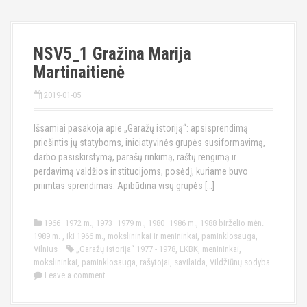
NSV5_1 Gražina Marija
Martinaitienė
2019-01-05
Išsamiai pasakoja apie „Garažų istoriją“: apsisprendimą
priešintis jų statyboms, iniciatyvinės grupės susiformavimą,
darbo pasiskirstymą, parašų rinkimą, raštų rengimą ir
perdavimą valdžios institucijoms, posėdį, kuriame buvo
priimtas sprendimas. Apibūdina visų grupės […]
1966–1972 m.
,
1973–1979 m.
,
1980–1986 m.
,
1988 birželio mėn. –
1989 m.
,
iki 1966 m.
,
mokslininkai ir menininkai
,
paminklosauga
,
Vilnius
„Garažų istorija“ 1977 - 1978
,
LKBK
,
menininkai
,
mokslininkai
,
paminklosauga
,
rašytojai
,
savilaida
,
Vildžiūnų sodyba
Leave a comment