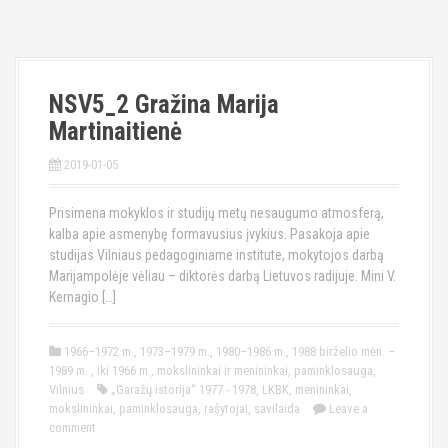
NSV5_2 Gražina Marija
Martinaitienė
2019-01-05
Prisimena mokyklos ir studijų metų nesaugumo atmosferą,
kalba apie asmenybę formavusius įvykius. Pasakoja apie
studijas Vilniaus pedagoginiame institute, mokytojos darbą
Marijampolėje vėliau – diktorės darbą Lietuvos radijuje. Mini V.
Kernagio […]
1966–1972 m.
,
1973–1979 m.
,
1980–1986 m.
,
1988 birželio mėn. –
1989 m.
,
iki 1966 m.
,
mokslininkai ir menininkai
,
paminklosauga
,
Vilnius
„Garažų istorija“ 1977 - 1978
,
LKBK
,
menininkai
,
mokslininkai
,
paminklosauga
,
rašytojai
,
savilaida
Leave a
comment