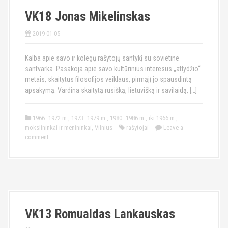
VK18 Jonas Mikelinskas
2019-01-05
Kalba apie savo ir kolegų rašytojų santykį su sovietine
santvarka. Pasakoja apie savo kultūrinius interesus „atlydžio“
metais, skaitytus filosofijos veiklaus, pirmąjį jo spausdintą
apsakymą. Vardina skaitytą rusišką, lietuvišką ir savilaidą, […]
1966–1972 m.
,
1973–1979 m.
,
1980–1986 m.
,
iki 1966 m.
,
mokslininkai ir menininkai
,
Vilnius
rašytojai
Leave a
comment
VK13 Romualdas Lankauskas