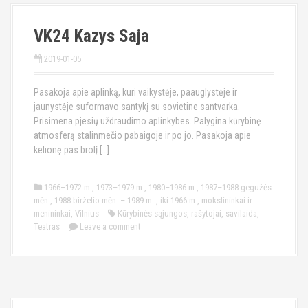
VK24 Kazys Saja
2019-01-05
Pasakoja apie aplinką, kuri vaikystėje, paauglystėje ir
jaunystėje suformavo santykį su sovietine santvarka.
Prisimena pjesių uždraudimo aplinkybes. Palygina kūrybinę
atmosferą stalinmečio pabaigoje ir po jo. Pasakoja apie
kelionę pas brolį […]
1966–1972 m.
,
1973–1979 m.
,
1980–1986 m.
,
1987–1988 gegužės
mėn.
,
1988 birželio mėn. – 1989 m.
,
iki 1966 m.
,
mokslininkai ir
menininkai
,
Vilnius
Kūrybinės sąjungos
,
rašytojai
,
savilaida
,
Teatras
Leave a comment