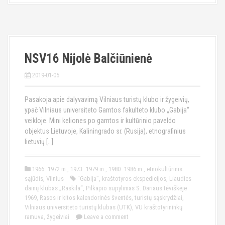
NSV16 Nijolė Balčiūnienė
2019-01-05
Pasakoja apie dalyvavimą Vilniaus turistų klubo ir žygeivių,
ypač Vilniaus universiteto Gamtos fakulteto klubo „Gabija“
veikloje. Mini keliones po gamtos ir kultūrinio paveldo
objektus Lietuvoje, Kaliningrado sr. (Rusija), etnografinius
lietuvių […]
1966–1972 m.
,
1973–1979 m.
,
1980–1986 m.
,
etnokultūrinis
sąjūdis
,
Vilnius
“Gabija”
,
kraštotyros ekspedicijos
,
Liaudies
dainų klubas „Raskila“
,
Pilkapio supylimas S. Dariaus tėviškėje
1969
,
Rasos ir kitos kalendorinės šventės
,
turistų sąskrydžiai
,
Vilniaus universiteto turistų klubas (UTK)
,
VU kraštotyrininkų
ramuva
,
žygeiviai
Leave a comment