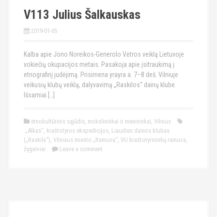
V113 Julius Šalkauskas
2019-01-05
Kalba apie Jono Noreikos-Generolo Vėtros veiklą Lietuvoje
vokiečių okupacijos metais. Pasakoja apie įsitraukimą į
etnografinį judėjimą. Prisimena yrayra a. 7–8 deš. Vilniuje
veikusių klubų veiklą, dalyvavimą „Raskilos“ dainų klube.
Išsamiai […]
etnokultūrinis sąjūdis
,
mokslininkai ir menininkai
,
Vilnius
„Alkas“
,
kraštotyros ekspedicijos
,
Liaudies dainos klubas
(„Raskila“)
,
Vilniaus miesto „Ramuva“
,
VU kraštotyrininkų ramuva
,
žygeiviai
Leave a comment