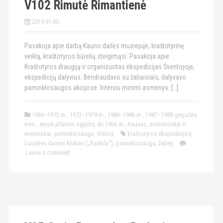
V102 Rimutė Rimantienė
2019-01-05
Pasakoja apie darbą Kauno dailės muziejuje, kraštotyrinę
veiklą, kraštotyros būrelių steigimąsi. Pasakoja apie
Kraštotyros draugiją ir organizuotas ekspedicijas Šventojoje,
ekspedicijų dalyvius. Bendraudavo su žaliaisiais, dalyvavo
paminklosaugos akcijose. Interviu minimi asmenys: […]
1966–1972 m.
,
1973–1979 m.
,
1980–1986 m.
,
1987–1988 gegužės
mėn.
,
etnokultūrinis sąjūdis
,
iki 1966 m.
,
Kaunas
,
mokslininkai ir
menininkai
,
paminklosauga
,
Vilnius
kraštotyros ekspedicijos
,
Liaudies dainos klubas („Raskila“)
,
paminklosauga
,
žalieji
Leave a comment