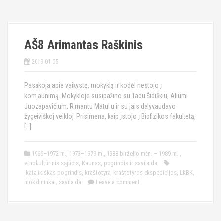
AŠ8 Arimantas Raškinis
2019-01-05
Pasakoja apie vaikystę, mokyklą ir kodėl nestojo į
komjaunimą. Mokykloje susipažino su Tadu Šidiškiu, Aliumi
Juozapavičium, Rimantu Matuliu ir su jais dalyvaudavo
žygeiviškoj veikloj. Prisimena, kaip įstojo į Biofizikos fakultetą,
[…]
1966–1972 m.
,
1973–1979 m.
,
1988 birželio mėn. – 1989 m.
,
etnokultūrinis sąjūdis
,
Kaunas
,
pogrindis ir savilaida
katalikiškas pogrindis
,
kraštotyra
,
kraštotyros ekspedicijos
,
LKBK
,
mokslininkai
,
savilaida
Leave a comment