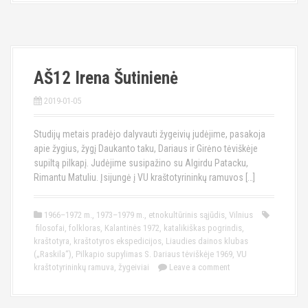
AŠ12 Irena Šutinienė
2019-01-05
Studijų metais pradėjo dalyvauti žygeivių judėjime, pasakoja
apie žygius, žygį Daukanto taku, Dariaus ir Girėno tėviškėje
supiltą pilkapį. Judėjime susipažino su Algirdu Patacku,
Rimantu Matuliu. Įsijungė į VU kraštotyrininkų ramuvos […]
1966–1972 m.
,
1973–1979 m.
,
etnokultūrinis sąjūdis
,
Vilnius
filosofai
,
folkloras
,
Kalantinės 1972
,
katalikiškas pogrindis
,
kraštotyra
,
kraštotyros ekspedicijos
,
Liaudies dainos klubas
(„Raskila“)
,
Pilkapio supylimas S. Dariaus tėviškėje 1969
,
VU
kraštotyrininkų ramuva
,
žygeiviai
Leave a comment