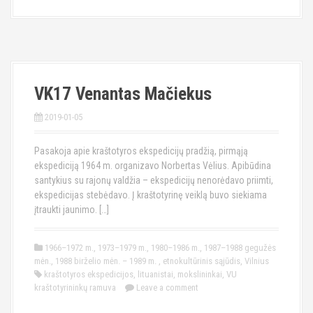
VK17 Venantas Mačiekus
2019-01-05
Pasakoja apie kraštotyros ekspedicijų pradžią, pirmąją
ekspediciją 1964 m. organizavo Norbertas Vėlius. Apibūdina
santykius su rajonų valdžia – ekspedicijų nenorėdavo priimti,
ekspedicijas stebėdavo. Į kraštotyrinę veiklą buvo siekiama
įtraukti jaunimo. […]
1966–1972 m.
,
1973–1979 m.
,
1980–1986 m.
,
1987–1988 gegužės
mėn.
,
1988 birželio mėn. – 1989 m.
,
etnokultūrinis sąjūdis
,
Vilnius
kraštotyros ekspedicijos
,
lituanistai
,
mokslininkai
,
VU
kraštotyrininkų ramuva
Leave a comment