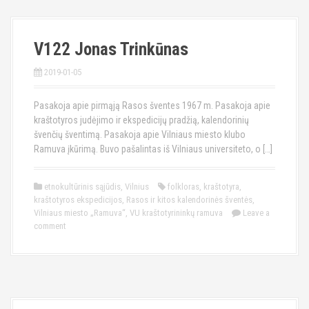
V122 Jonas Trinkūnas
2019-01-05
Pasakoja apie pirmąją Rasos šventes 1967 m. Pasakoja apie
kraštotyros judėjimo ir ekspedicijų pradžią, kalendorinių
švenčių šventimą. Pasakoja apie Vilniaus miesto klubo
Ramuva įkūrimą. Buvo pašalintas iš Vilniaus universiteto, o […]
etnokultūrinis sąjūdis
,
Vilnius
folkloras
,
kraštotyra
,
kraštotyros ekspedicijos
,
Rasos ir kitos kalendorinės šventės
,
Vilniaus miesto „Ramuva“
,
VU kraštotyrininkų ramuva
Leave a
comment