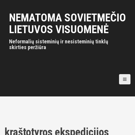
S
k
NEMATOMA SOVIETMEČIO
i
p
LIETUVOS VISUOMENĖ
t
o
Neformalių sisteminių ir nesisteminių tinklų
c
skirties peržiūra
o
n
t
e
n
t
kraštotyros ekspedicijos