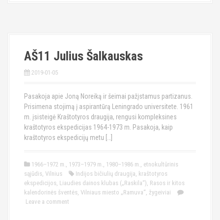
AŠ11 Julius Šalkauskas
2019-01-05
Pasakoja apie Joną Noreiką ir šeimai pažįstamus partizanus.
Prisimena stojimą į aspirantūrą Leningrado universitete. 1961
m. įsisteigė Kraštotyros draugija, rengusi kompleksines
kraštotyros ekspedicijas 1964-1973 m. Pasakoja, kaip
kraštotyros ekspedicijų metu […]
1966–1972 m.
,
1973–1979 m.
,
1980–1986 m.
,
etnokultūrinis
sąjūdis
,
Vilnius
Indijos bičiulių draugija
,
kraštotyros
ekspedicijos
,
Liaudies dainos klubas („Raskila“)
,
Rasos ir kitos
kalendorinės šventės
,
Vilniaus miesto „Ramuva“
,
žygeiviai
Leave a comment