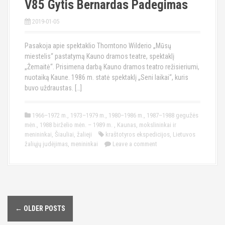
V85 Gytis Bernardas Padegimas
2019-01-05
Pasakoja apie spektaklio Thorntono Wilderio „Mūsų
miestelis“ pastatymą Kauno dramos teatre, spektaklį
„Žemaitė“. Prisimena darbą Kauno dramos teatro režisieriumi,
nuotaiką Kaune. 1986 m. statė spektaklį „Seni laikai“, kuris
buvo uždraustas. […]
1966–1972 m.
,
1973–1979 m.
,
1980–1986 m.
,
1987–1988 gegužės
mėn.
,
1988 birželio mėn. – 1989 m.
,
Kaunas
,
mokslininkai ir
menininkai
,
Šiauliai
,
žalieji
kraštotyros ekspedicijos
,
Lietuvos
žaliųjų judėjimas
,
menininkai
Leave a comment
←
OLDER POSTS
P