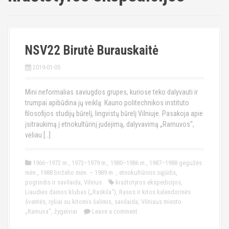
NSV22 Birutė Burauskaitė
2019-01-05
Mini neformalias saviugdos grupes, kuriose teko dalyvauti ir
trumpai apibūdina jų veiklą: Kauno politechnikos instituto
filosofijos studijų būrelį, lingvistų būrelį Vilniuje. Pasakoja apie
įsitraukimą į etnokultūrinį judėjimą, dalyvavimą „Ramuvos“,
vėliau […]
1966–1972 m.
,
1973–1979 m.
,
1980–1986 m.
,
1987–1988 gegužės
mėn.
,
1988 birželio mėn. – 1989 m.
,
etnokultūrinis sąjūdis
,
pogrindis ir savilaida
,
Vilnius
kraštotyros ekspedicijos
,
Liaudies dainos klubas („Raskila“)
,
Rasos ir kitos kalendorinės
šventės
,
ryšiai su kitomis šalimis
,
savilaida
,
Vilniaus miesto
„Ramuva“
,
žygeiviai
Leave a comment