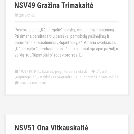
NSV49 Gražina Trimakaitė
2019-01-05
Pasakoja apie „Rūpintojėlio“ leidybą, dauginimą ir platinimą.
Prisimena bendradarbių paiešką, pamokslų įrašinėjimą ir
paruošimą spausdinimui „Rūpintojėlyje“. Aptaria svarbiausiu
„Rūpintojėlio“ bendradarbius, išsamiai pasakoja apie pažintį ir
veiklą su „Rūpintojėlio“ redaktore ses. […]
1973–1979 m.
,
Kaunas
,
pogrindis ir savilaida
„Aušra“
,
„Rūpintojėlis“
,
katalikiškas pogrindis
,
LKBK
,
pogrindžio vienuolijos
Leave a comment
NSV51 Ona Vitkauskaitė