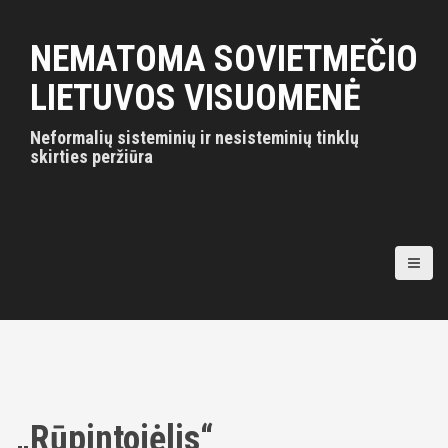
S
k
NEMATOMA SOVIETMEČIO
i
p
LIETUVOS VISUOMENĖ
t
o
Neformalių sisteminių ir nesisteminių tinklų
c
skirties peržiūra
o
n
t
e
n
t
„Rūpintojėlis“