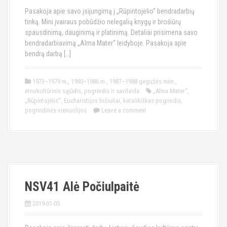
Pasakoja apie savo įsijungimą į „Rūpintojėlio“ bendradarbių
tinką. Mini įvairaus pobūdžio nelegalių knygų ir brošiūrų
spausdinimą, dauginimą ir platinimą. Detaliai prisimena savo
bendradarbiavimą „Alma Mater“ leidyboje. Pasakoja apie
bendrą darbą […]
1973–1979 m.
,
1980–1986 m.
,
1987–1988 gegužės mėn.
,
etnokultūrinis sąjūdis
,
pogrindis ir savilaida
„Alma Mater“
,
„Rūpintojėlis“
,
Eucharistijos bičiuliai
,
katalikiškas pogrindis
,
pogrindinės vienuolijos
Leave a comment
NSV41 Alė Počiulpaitė
2019-01-05