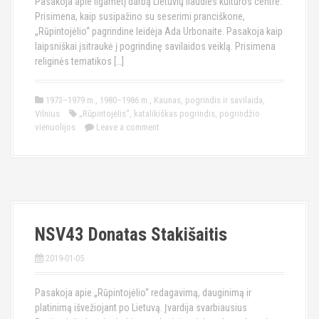
Pasakoja apie ilgametį darbą Lietuvių liaudies kultūros centre.
Prisimena, kaip susipažino su seserimi pranciškone,
„Rūpintojėlio“ pagrindine leidėja Ada Urbonaite. Pasakoja kaip
laipsniškai įsitraukė į pogrindinę savilaidos veiklą. Prisimena
religinės tematikos […]
1973–1979 m.
,
1980–1986 m.
,
Kaunas
,
pogrindis ir savilaida
,
Vilnius
„Rūpintojėlis“
,
katalikiškas pogrindis
,
pogrindžio
vienuolijos
Leave a comment
NSV43 Donatas Stakišaitis
2019-01-05
Pasakoja apie „Rūpintojėlio“ redagavimą, dauginimą ir
platinimą išvežiojant po Lietuvą. Įvardija svarbiausius