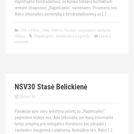
Rūpintojėlio bendradarbius, su kuriais tekdavo kontaktuoti
renkant straipsnius „Rūpintojėlio“ numeriams. Prisimena ses.
Ados Urbonaitės asmenybę ir bendradarbiavimą su […]
1973–1979 m.
,
1980–1986 m.
,
Kaunas
,
pogrindis ir savilaida
,
Vilnius
„Rūpintojėlis“
,
katalikiškas pogrindis
Leave a
comment
NSV30 Stasė Belickienė
2019-01-05
Pasakoja apie savo ankstyvą pažintį su „Rūpintojėlio“
pagrindine leidėja ses. Ada Urbonaite, per kurią informantė
turėjo priėjimą prie nelegalios literatūros bei įsitraukė į
savilaidos dauginimą ir platinimą. Apibūdina ses. Ados […]