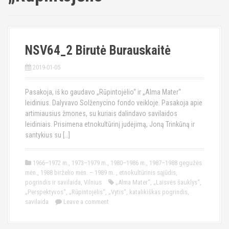
NSV64_2 Birutė Burauskaitė
2019-01-05
Pasakoja, iš ko gaudavo „Rūpintojėlio“ ir „Alma Mater“
leidinius. Dalyvavo Solženycino fondo veikloje. Pasakoja apie
artimiausius žmones, su kuriais dalindavo savilaidos
leidiniais. Prisimena etnokultūrinį judėjimą, Joną Trinkūną ir
santykius su […]
1966–1972 m.
,
1973–1979 m.
,
1980–1986 m.
,
1987–1988 gegužės
mėn.
,
1988 birželio mėn. – 1989 m.
,
etnokultūrinis sąjūdis
,
pogrindis ir savilaida
,
Vilnius
„Alma Mater“
,
„Laisvės šauklys“
,
„Perspektyvos“
,
„Rūpintojėlis“
,
„Vytis“
,
katalikiškas pogrindis
,
savilaida
Leave a comment