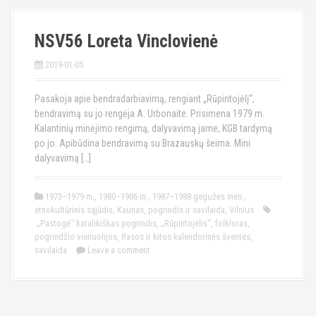
NSV56 Loreta Vinclovienė
2019-01-05
Pasakoja apie bendradarbiavimą, rengiant „Rūpintojėlį“,
bendravimą su jo rengėja A. Urbonaite. Prisimena 1979 m.
Kalantinių minėjimo rengimą, dalyvavimą jame, KGB tardymą
po jo. Apibūdina bendravimą su Brazauskų šeima. Mini
dalyvavimą […]
1973–1979 m.
,
1980–1986 m.
,
1987–1988 gegužės mėn.
,
etnokultūrinis sąjūdis
,
Kaunas
,
pogrindis ir savilaida
,
Vilnius
„Pastogė“ katalikiškas pogrindis
,
„Rūpintojėlis“
,
folkloras
,
pogrindžio vienuolijos
,
Rasos ir kitos kalendorinės šventės
,
savilaida
Leave a comment