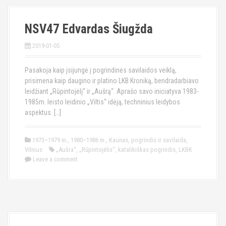
NSV47 Edvardas Šiugžda
2019-01-05
Pasakoja kaip įsijungė į pogrindinės savilaidos veiklą,
prisimena kaip daugino ir platino LKB Kroniką, bendradarbiavo
leidžiant „Rūpintojėlį“ ir „Aušrą“. Aprašo savo iniciatyva 1983-
1985m. leisto leidinio „Viltis“ idėją, techninius leidybos
aspektus. […]
1973–1979 m.
,
1980–1986 m.
,
Kaunas
,
pogrindis ir savilaida
,
Vilnius
„Aušra“
,
„Rūpintojėlis“
,
katalikiškas pogrindis
,
LKBK
Leave a comment