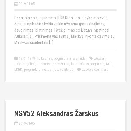
2019-01-05
Pasakoja apie įsijungimo į LKB Kronikos leidybą motyvus,
detaliai apibūdina kokia veikla užsiėmė (perrašinėjimas,
dauginimas, platinimas, išvežiojimas po Lietuvą, ypatingai
Aukštaitiją). Prisimena važiavimą į Maskvą ir kontaktavimą su
Maskvos disidentais […]
1973–1979 m.
,
Kaunas
,
pogrindis ir savilaida
„Aušra“
,
„Rūpintojėlis“
,
Eucharistijos bičiuliai
,
katalikiškas pogrindis
,
KGB
,
LKBK
,
pogrindžio vienuolijos
,
savilaida
Leave a comment
NSV52 Aleksandras Žarskus
2019-01-05