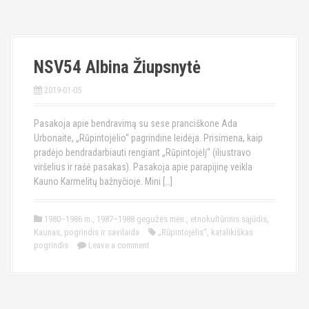
NSV54 Albina Žiupsnytė
2019-01-05
Pasakoja apie bendravimą su sese pranciškone Ada
Urbonaite, „Rūpintojėlio“ pagrindine leidėja. Prisimena, kaip
pradėjo bendradarbiauti rengiant „Rūpintojėlį“ (iliustravo
viršelius ir rašė pasakas). Pasakoja apie parapijinę veikla
Kauno Karmelitų bažnyčioje. Mini […]
1980–1986 m.
,
1987–1988 gegužės mėn.
,
etnokultūrinis sąjūdis
,
Kaunas
,
pogrindis ir savilaida
„Rūpintojėlis“
,
katalikiškas
pogrindis
Leave a comment