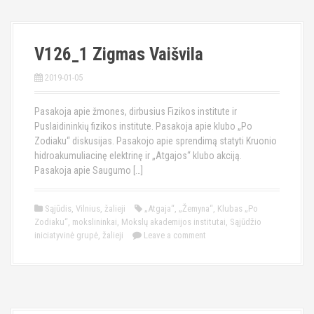
V126_1 Zigmas Vaišvila
2019-01-05
Pasakoja apie žmones, dirbusius Fizikos institute ir
Puslaidininkių fizikos institute. Pasakoja apie klubo „Po
Zodiaku“ diskusijas. Pasakojo apie sprendimą statyti Kruonio
hidroakumuliacinę elektrinę ir „Atgajos“ klubo akciją.
Pasakoja apie Saugumo […]
Sąjūdis
,
Vilnius
,
žalieji
„Atgaja“
,
„Žemyna“
,
Klubas „Po
Zodiaku“
,
mokslininkai
,
Mokslų akademijos institutai
,
Sąjūdžio
iniciatyvinė grupė
,
žalieji
Leave a comment