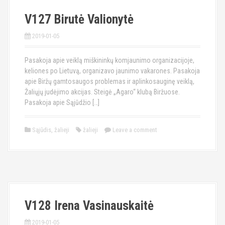
V127 Birutė Valionytė
2019-01-05
Pasakoja apie veiklą miškininkų komjaunimo organizacijoje,
keliones po Lietuvą, organizavo jaunimo vakarones. Pasakoja
apie Biržų gamtosaugos problemas ir aplinkosauginę veiklą,
Žaliųjų judėjimo akcijas. Steigė „Agaro“ klubą Biržuose.
Pasakoja apie Sąjūdžio […]
Sąjūdis
,
žalieji
žalieji
Leave a comment
V128 Irena Vasinauskaitė
2019-01-05