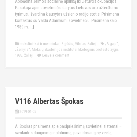
Apibūdina šeimos socialinę aplinką iki Lietuvos okupacijos.
Pasakoja apie sovietmečiu darytus Lietuvos oro užterštumo
tyrimus. Išvardina klausytas užsienio radijo stotis. Prisimena
kontaktus su Valdu Adamkumi sovietmečiu. Prisimena kaip
1989 m. […]
mokslininkai ir menininkai
,
Sąjūdis
,
Vilnius
,
žalieji
„Atgaja“
,
„Žemyna“
,
Mokslų akademijos institutai Ekologinis protesto žygis
1988
,
žalieji
Leave a comment
V116 Albertas Špokas
2019-01-05
A. Špokas prisimena apie pasipriešinimą sovietinei sistemai –
savilaidos dauginimą ir platinimą, paveldosauginę veiklą,