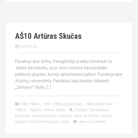
AŠ10 Artūras Skučas
2019-01-05
Pasakoja apie šeimą. Paauglystėje pradėjo bendrauti su
Julium Sasnausku, su jo sese Leonora Sasnauskaite
priklauso grupelei, kurioje aptarinėdavo įvykius. Pasakoja apie
stojimą į universitetą. Pasakoja, kaip pradėjo dalyvauti
„Žemynos“ klube, […]
1980–1986 m.
,
1987–1988 gegužės mėn.
,
1988 birželio mėn. –
1989 m.
,
Sąjūdis
,
Vilnius
,
žalieji
„Žemyna“
,
katalikiškas
pogrindis
,
paminklosauga
,
rašytojai
,
ryšiai su kitomis šalimis
,
Sąjūdžio iniciatyvinė grupė
,
žalieji
Leave a comment