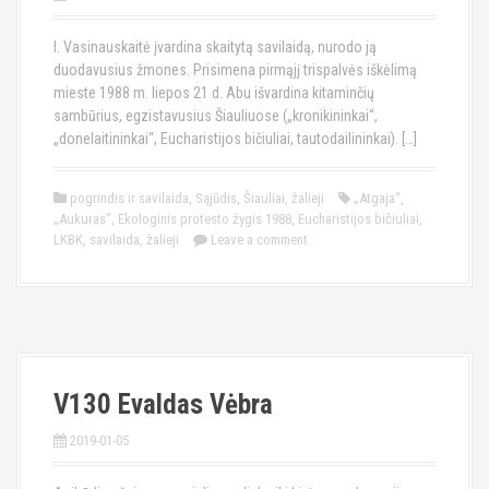
I. Vasinauskaitė įvardina skaitytą savilaidą, nurodo ją
duodavusius žmones. Prisimena pirmąjį trispalvės iškėlimą
mieste 1988 m. liepos 21 d. Abu išvardina kitaminčių
sambūrius, egzistavusius Šiauliuose („kronikininkai“,
„donelaitininkai“, Eucharistijos bičiuliai, tautodailininkai). […]
pogrindis ir savilaida
,
Sąjūdis
,
Šiauliai
,
žalieji
„Atgaja“
,
„Aukuras“
,
Ekologinis protesto žygis 1988
,
Eucharistijos bičiuliai
,
LKBK
,
savilaida
,
žalieji
Leave a comment
V130 Evaldas Vėbra
2019-01-05