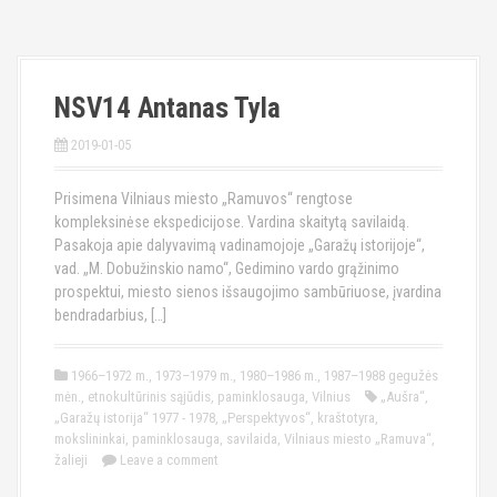
NSV14 Antanas Tyla
2019-01-05
Prisimena Vilniaus miesto „Ramuvos“ rengtose
kompleksinėse ekspedicijose. Vardina skaitytą savilaidą.
Pasakoja apie dalyvavimą vadinamojoje „Garažų istorijoje“,
vad. „M. Dobužinskio namo“, Gedimino vardo grąžinimo
prospektui, miesto sienos išsaugojimo sambūriuose, įvardina
bendradarbius, […]
1966–1972 m.
,
1973–1979 m.
,
1980–1986 m.
,
1987–1988 gegužės
mėn.
,
etnokultūrinis sąjūdis
,
paminklosauga
,
Vilnius
„Aušra“
,
„Garažų istorija“ 1977 - 1978
,
„Perspektyvos“
,
kraštotyra
,
mokslininkai
,
paminklosauga
,
savilaida
,
Vilniaus miesto „Ramuva“
,
žalieji
Leave a comment