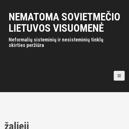
S
k
NEMATOMA SOVIETMEČIO
i
p
LIETUVOS VISUOMENĖ
t
o
Neformalių sisteminių ir nesisteminių tinklų
c
skirties peržiūra
o
n
t
e
n
t
žalieji