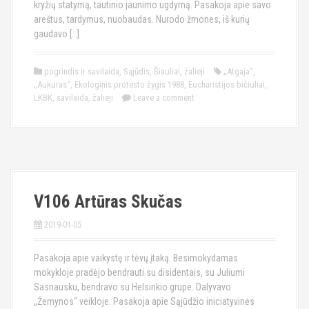
kryžių statymą, tautinio jaunimo ugdymą. Pasakoja apie savo
areštus, tardymus, nuobaudas. Nurodo žmones, iš kurių
gaudavo […]
pogrindis ir savilaida
,
Sąjūdis
,
Šiauliai
,
žalieji
„Atgaja“
,
„Aukuras“
,
Ekologinis protesto žygis 1988
,
Eucharistijos bičiuliai
,
LKBK
,
savilaida
,
žalieji
Leave a comment
V106 Artūras Skučas
2019-01-05
Pasakoja apie vaikystę ir tėvų įtaką. Besimokydamas
mokykloje pradėjo bendrauti su disidentais, su Juliumi
Sasnausku, bendravo su Helsinkio grupe. Dalyvavo
„Žemynos“ veikloje. Pasakoja apie Sąjūdžio iniciatyvinės