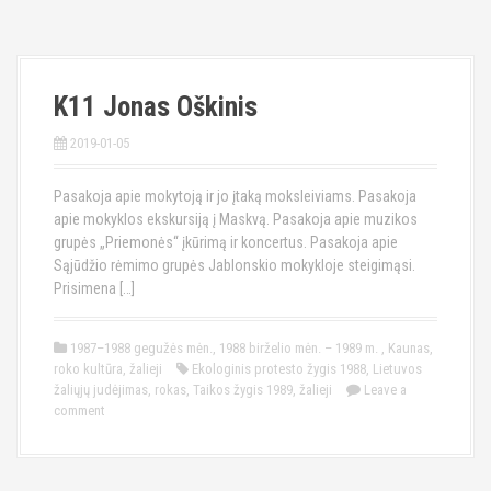
K11 Jonas Oškinis
2019-01-05
Pasakoja apie mokytoją ir jo įtaką moksleiviams. Pasakoja
apie mokyklos ekskursiją į Maskvą. Pasakoja apie muzikos
grupės „Priemonės“ įkūrimą ir koncertus. Pasakoja apie
Sąjūdžio rėmimo grupės Jablonskio mokykloje steigimąsi.
Prisimena […]
1987–1988 gegužės mėn.
,
1988 birželio mėn. – 1989 m.
,
Kaunas
,
roko kultūra
,
žalieji
Ekologinis protesto žygis 1988
,
Lietuvos
žaliųjų judėjimas
,
rokas
,
Taikos žygis 1989
,
žalieji
Leave a
comment