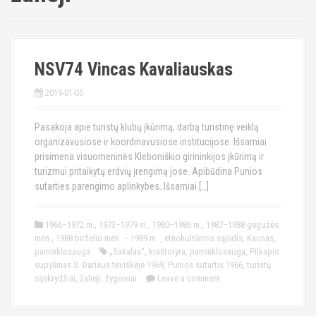
NSV74 Vincas Kavaliauskas
2019-01-05
Pasakoja apie turistų klubų įkūrimą, darbą turistinę veiklą
organizavusiose ir koordinavusiose institucijose. Išsamiai
prisimena visuomeninės Kleboniškio girininkijos įkūrimą ir
turizmui pritaikytų erdvių įrengimą jose. Apibūdina Punios
sutarties parengimo aplinkybes. Išsamiai […]
1966–1972 m.
,
1973–1979 m.
,
1980–1986 m.
,
1987–1988 gegužės
mėn.
,
1988 birželio mėn. – 1989 m.
,
etnokultūrinis sąjūdis
,
Kaunas
,
paminklosauga
„Sakalas“
,
kraštotyra
,
paminklosauga
,
Pilkapio
supylimas S. Dariaus tėviškėje 1969
,
Punios sutartis 1966
,
turistų
sąskrydžiai
,
žalieji
,
žygeiviai
Leave a comment