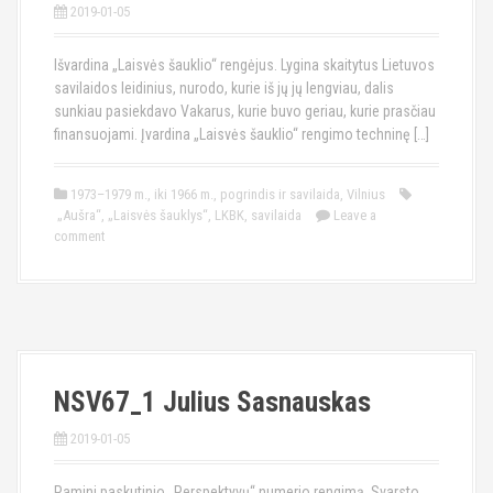
2019-01-05
Išvardina „Laisvės šauklio“ rengėjus. Lygina skaitytus Lietuvos
savilaidos leidinius, nurodo, kurie iš jų jų lengviau, dalis
sunkiau pasiekdavo Vakarus, kurie buvo geriau, kurie prasčiau
finansuojami. Įvardina „Laisvės šauklio“ rengimo techninę […]
1973–1979 m.
,
iki 1966 m.
,
pogrindis ir savilaida
,
Vilnius
„Aušra“
,
„Laisvės šauklys“
,
LKBK
,
savilaida
Leave a
comment
NSV67_1 Julius Sasnauskas
2019-01-05
Pamini paskutinio „Perspektyvų“ numerio rengimą. Svarsto,