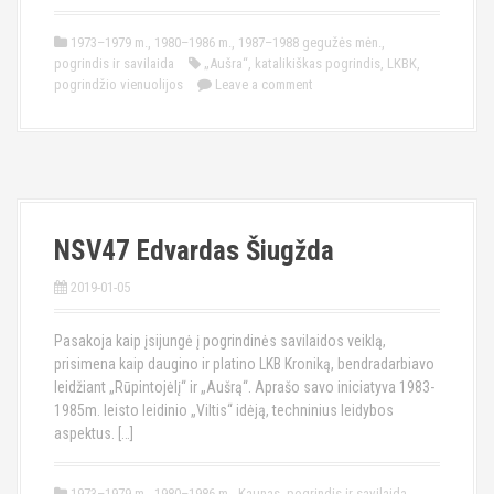
1973–1979 m.
,
1980–1986 m.
,
1987–1988 gegužės mėn.
,
pogrindis ir savilaida
„Aušra“
,
katalikiškas pogrindis
,
LKBK
,
pogrindžio vienuolijos
Leave a comment
NSV47 Edvardas Šiugžda
2019-01-05
Pasakoja kaip įsijungė į pogrindinės savilaidos veiklą,
prisimena kaip daugino ir platino LKB Kroniką, bendradarbiavo
leidžiant „Rūpintojėlį“ ir „Aušrą“. Aprašo savo iniciatyva 1983-
1985m. leisto leidinio „Viltis“ idėją, techninius leidybos
aspektus. […]
1973–1979 m.
,
1980–1986 m.
,
Kaunas
,
pogrindis ir savilaida
,