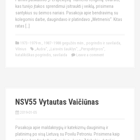
kas turėjo įtakos sprendimui įsitraukti į veiklą, prisimena
santykius su šeimos nariais. Pasakoja apie bendravimą su
kolegomis darbe, daugindavo ir platindavo „Metmenis“. Kitas
ratas […]
1973–1979 m.
,
1987–1988 gegužės mėn.
,
pogrindis ir savilaida
,
Vilnius
„Aušra“
,
„Laisvės šauklys“
,
„Perspektyvos“
,
katalikiškas pogrindis
,
savilaida
Leave a comment
NSV55 Vytautas Vaičiūnas
2019-01-05
Pasakoja apie maldaknygių ir katekizmų dauginimą ir
platinimą po visą Lietuvą su Povilu Petroniu. Prisimena kaip