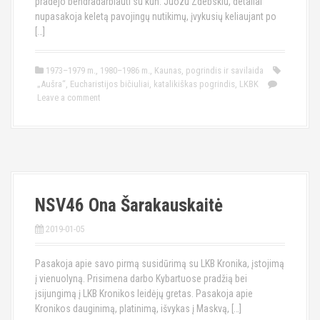
pradėjo bendradarbiauti su kun. Juozu Zdebskiu, detaliai
nupasakoja keletą pavojingų nutikimų, įvykusių keliaujant po
[…]
1973–1979 m.
,
1980–1986 m.
,
Kaunas
,
pogrindis ir savilaida
„Aušra“
,
Eucharistijos bičiuliai
,
katalikiškas pogrindis
,
LKBK
Leave a comment
NSV46 Ona Šarakauskaitė
2019-01-05
Pasakoja apie savo pirmą susidūrimą su LKB Kronika, įstojimą
į vienuolyną. Prisimena darbo Kybartuose pradžią bei
įsijungimą į LKB Kronikos leidėjų gretas. Pasakoja apie
Kronikos dauginimą, platinimą, išvykas į Maskvą, […]