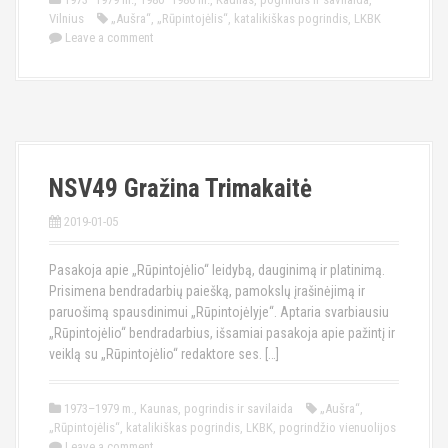
Vilnius
„Aušra“
,
„Rūpintojėlis“
,
katalikiškas pogrindis
,
LKBK
Leave a comment
NSV49 Gražina Trimakaitė
2019-01-05
Pasakoja apie „Rūpintojėlio“ leidybą, dauginimą ir platinimą.
Prisimena bendradarbių paiešką, pamokslų įrašinėjimą ir
paruošimą spausdinimui „Rūpintojėlyje“. Aptaria svarbiausiu
„Rūpintojėlio“ bendradarbius, išsamiai pasakoja apie pažintį ir
veiklą su „Rūpintojėlio“ redaktore ses. […]
1973–1979 m.
,
Kaunas
,
pogrindis ir savilaida
„Aušra“
,
„Rūpintojėlis“
,
katalikiškas pogrindis
,
LKBK
,
pogrindžio vienuolijos
Leave a comment