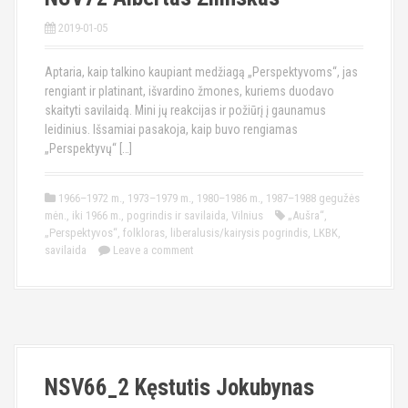
2019-01-05
Aptaria, kaip talkino kaupiant medžiagą „Perspektyvoms“, jas
rengiant ir platinant, išvardino žmones, kuriems duodavo
skaityti savilaidą. Mini jų reakcijas ir požiūrį į gaunamus
leidinius. Išsamiai pasakoja, kaip buvo rengiamas
„Perspektyvų“ […]
1966–1972 m.
,
1973–1979 m.
,
1980–1986 m.
,
1987–1988 gegužės
mėn.
,
iki 1966 m.
,
pogrindis ir savilaida
,
Vilnius
„Aušra“
,
„Perspektyvos“
,
folkloras
,
liberalusis/kairysis pogrindis
,
LKBK
,
savilaida
Leave a comment
NSV66_2 Kęstutis Jokubynas