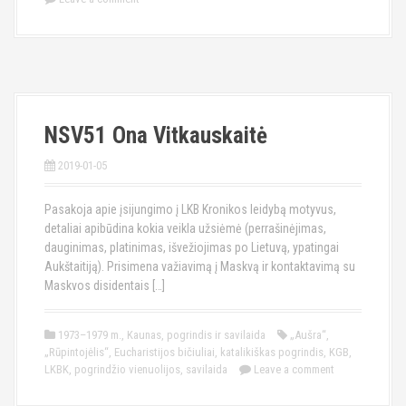
NSV51 Ona Vitkauskaitė
2019-01-05
Pasakoja apie įsijungimo į LKB Kronikos leidybą motyvus,
detaliai apibūdina kokia veikla užsiėmė (perrašinėjimas,
dauginimas, platinimas, išvežiojimas po Lietuvą, ypatingai
Aukštaitiją). Prisimena važiavimą į Maskvą ir kontaktavimą su
Maskvos disidentais […]
1973–1979 m.
,
Kaunas
,
pogrindis ir savilaida
„Aušra“
,
„Rūpintojėlis“
,
Eucharistijos bičiuliai
,
katalikiškas pogrindis
,
KGB
,
LKBK
,
pogrindžio vienuolijos
,
savilaida
Leave a comment