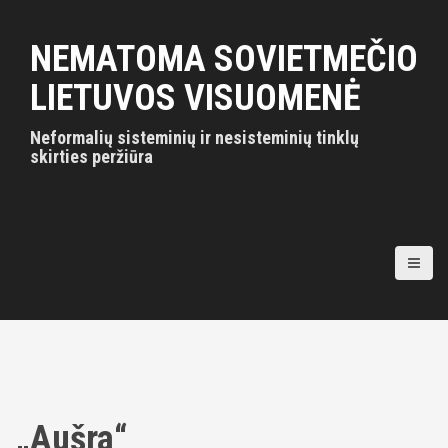
S
k
NEMATOMA SOVIETMEČIO
i
p
LIETUVOS VISUOMENĖ
t
o
Neformalių sisteminių ir nesisteminių tinklų
c
skirties peržiūra
o
n
t
e
n
t
„Aušra“