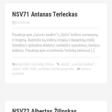
NSV71 Antanas Terleckas
2019-01-05
Pasakoja apie „Laisvės šauklio“ ir „Vyčio“ leidimo sumanymą
ir rengimą. Apibrėžia šių leidinių rengėjų ir daugintojų indelį.
Išvardina ir apibūdina skaitytus savilaidos spaudinius, išeivijos
leidinius. Pasakoja apie sovietmečiu Terleckų namuose […]
pogrindis ir savilaida
,
Vilnius
„Aušra“
,
„Laisvės šauklys“
,
„Vytis“
,
KGB
,
LKBK
,
savilaida
,
tautinis pogrindis
Leave a
comment
NSV72 Albertas Žilinskas