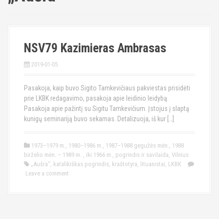
NSV79 Kazimieras Ambrasas
2019-01-05
Pasakoja, kaip buvo Sigito Tamkevičiaus pakviestas prisidėti
prie LKBK redagavimo, pasakoja apie leidinio leidybą.
Pasakoja apie pažintį su Sigitu Tamkevičium. Įstojus į slaptą
kunigų seminariją buvo sekamas. Detalizuoja, iš kur […]
1973–1979 m.
,
1980–1986 m.
,
1987–1988 gegužės mėn.
,
1988
birželio mėn. – 1989 m.
,
iki 1966 m.
,
pogrindis ir savilaida
,
Vilnius
„Aušra“
,
katalikiškas pogrindis
,
kraštotyra
,
lituanistai
,
LKBK
Leave a comment