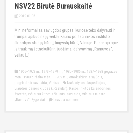
NSV22 Birutė Burauskaitė
2019-01-05
Mini neformalias saviugdos grupes, kuriose teko dalyvauti ir
trumpai apibūdina jų veiklą: Kauno politechnikos instituto
filosofijos studijų būrelį, lingvistų būrelį Vilniuje. Pasakoja apie
įsitraukimą į etnokultūrinį judėjimą, dalyvavimą „Ramuvos“,
vėliau […]
1966–1972 m.
,
1973–1979 m.
,
1980–1986 m.
,
1987–1988 gegužės
mėn.
,
1988 birželio mėn. – 1989 m.
,
etnokultūrinis sąjūdis
,
pogrindis ir savilaida
,
Vilnius
kraštotyros ekspedicijos
,
Liaudies dainos klubas („Raskila“)
,
Rasos ir kitos kalendorinės
šventės
,
ryšiai su kitomis šalimis
,
savilaida
,
Vilniaus miesto
„Ramuva“
,
žygeiviai
Leave a comment