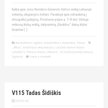
Kalba apie Jono Noreikos-Generolo Vėtros veiklą Lietuvoje
vokiečių okupacijos metais. Pasakoja apie įsitraukimą į
etnografinį judėjimą. Prisimena yrayra a. 7–8 deš. Vilniuje
veikusių klubų veiklą, dalyvavimą „Raskilos“ dainų klube.
Išsamiai […]
etnokultūrinis sąjūdis
,
mokslininkai ir menininkai
,
Vilnius
„Alkas“
,
kraštotyros ekspedicijos
,
Liaudies dainos klubas
(„Raskila“)
,
Vilniaus miesto „Ramuva“
,
VU kraštotyrininkų ramuva
,
žygeiviai
Leave a comment
V115 Tadas Šidiškis
2019-01-05