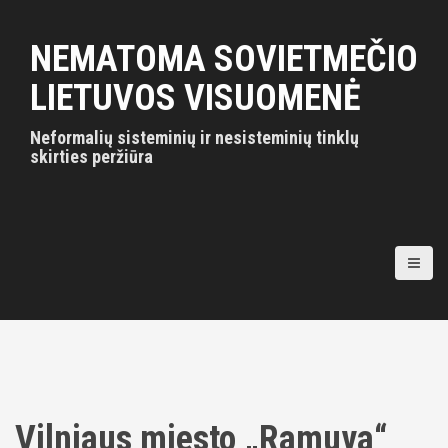
S
k
NEMATOMA SOVIETMEČIO
i
p
LIETUVOS VISUOMENĖ
t
o
Neformalių sisteminių ir nesisteminių tinklų
c
skirties peržiūra
o
n
t
e
n
t
Vilniaus miesto „Ramuva“