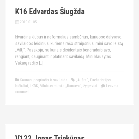
K16 Edvardas Šiugžda
2019-01-05
Išvardina klubus ir neformalius sambūrius, kuriuose dalyvavo,
savilaidos leidinius, kuriems rašo straipsnius, mini savo leistą
„Viltį“. Pasakoja, su kuriais disidentais bendradarbiavo,
rengiant, dauginant ir platinant savilaidą. Mini klausytas
Vakarų radijo […]
Kaunas
,
pogrindis ir savilaida
„Aušra“
,
Eucharistijos
bičiuliai
,
LKBK
,
Vilniaus miesto „Ramuva“
,
žygeiviai
Leave a
comment
V122 Jonas Trinkūnas