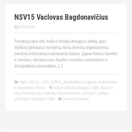
NSV15 Vaclovas Bagdonavičius
2019-01-05
Pasakoja apie vad. Indijos bičiulių draugijos veiklą, ypač
Vydūno jubiliejaus minėjimą, Rasų švenčių organizavimą.
Įvardina informacijos perdavimo būdus. Lygina Rasos šventes
ir Jonines, oficialiuosius liaudies muzikos ansamblius ir
etnografinius ansamblius, […]
1966–1972 m.
,
1973–1979 m.
,
etnokultūrinis sąjūdis
,
mokslininkai
ir menininkai
,
Vilnius
Indijos bičiulių draugija
,
LKBK
,
Rasos ir
kitos kalendorinės šventės
,
Vilniaus miesto „Ramuva“
,
Vydūno
jubiliejaus minėjimas 1968
Leave a comment