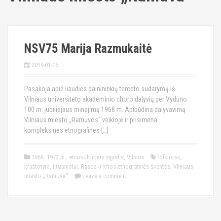
NSV75 Marija Razmukaitė
2019-01-05
Pasakoja apie liaudies dainininkių terceto sudarymą iš
Vilniaus universiteto akademinio choro dalyvių per Vydūno
100 m. jubiliejaus minėjimą 1968 m. Apibūdina dalyvavimą
Vilniaus miesto „Ramuvos“ veikloje ir prisimena
kompleksines etnografines […]
1966–1972 m.
,
etnokultūrinis sąjūdis
,
Vilnius
folkloras
,
kraštotyra
,
lituanistai
,
Rasos ir kitos etnografinės šventės
,
Vilniaus
miesto „Ramuva“
Leave a comment