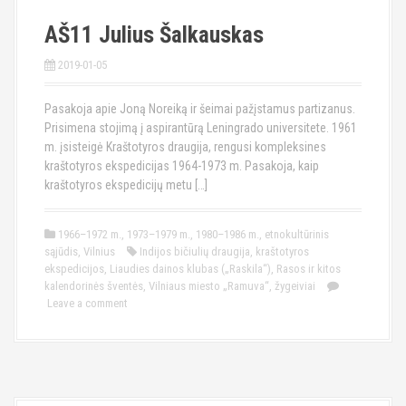
AŠ11 Julius Šalkauskas
2019-01-05
Pasakoja apie Joną Noreiką ir šeimai pažįstamus partizanus.
Prisimena stojimą į aspirantūrą Leningrado universitete. 1961
m. įsisteigė Kraštotyros draugija, rengusi kompleksines
kraštotyros ekspedicijas 1964-1973 m. Pasakoja, kaip
kraštotyros ekspedicijų metu […]
1966–1972 m.
,
1973–1979 m.
,
1980–1986 m.
,
etnokultūrinis
sąjūdis
,
Vilnius
Indijos bičiulių draugija
,
kraštotyros
ekspedicijos
,
Liaudies dainos klubas („Raskila“)
,
Rasos ir kitos
kalendorinės šventės
,
Vilniaus miesto „Ramuva“
,
žygeiviai
Leave a comment