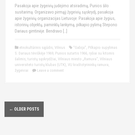
Pasakoja apie žygeivių judėjimo atsiradimą, Punios šilo
susitarimą. Organizavo pirmąjį žygeivių sąskrydį, pasakoja
apie žygeivių organizacijas Lietuvoje. Pasakoja apie žygius,
istorinių objektų, paminklų lankymą, pilkapio pylimą Stepono
Dariaus gimtinėje. Bendravo […]
etnokultūrinis sąjūdis
,
Vilnius
“Gabija”
,
Pilkapio supylimas
S. Dariaus tėviškėje 1969
,
Punios sutartis 1966
,
ryšiai su kitomis
šalimis
,
turistų sąskrydžiai
,
Vilniaus miesto „Ramuva“
,
Vilniaus
universiteto turistų klubas (UTK)
,
VU kraštotyrininkų ramuva
,
žygeiviai
Leave a comment
←
OLDER POSTS
P
o