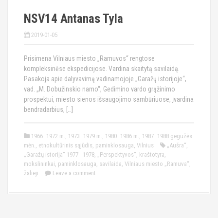
NSV14 Antanas Tyla
2019-01-05
Prisimena Vilniaus miesto „Ramuvos“ rengtose
kompleksinėse ekspedicijose. Vardina skaitytą savilaidą.
Pasakoja apie dalyvavimą vadinamojoje „Garažų istorijoje“,
vad. „M. Dobužinskio namo“, Gedimino vardo grąžinimo
prospektui, miesto sienos išsaugojimo sambūriuose, įvardina
bendradarbius, […]
1966–1972 m.
,
1973–1979 m.
,
1980–1986 m.
,
1987–1988 gegužės
mėn.
,
etnokultūrinis sąjūdis
,
paminklosauga
,
Vilnius
„Aušra“
,
„Garažų istorija“ 1977 - 1978
,
„Perspektyvos“
,
kraštotyra
,
mokslininkai
,
paminklosauga
,
savilaida
,
Vilniaus miesto „Ramuva“
,
žalieji
Leave a comment