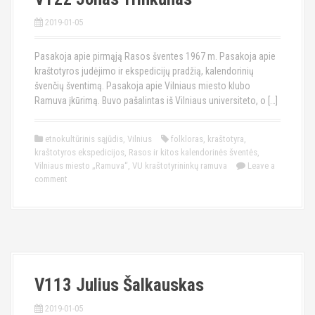
2019-01-05
Pasakoja apie pirmąją Rasos šventes 1967 m. Pasakoja apie
kraštotyros judėjimo ir ekspedicijų pradžią, kalendorinių
švenčių šventimą. Pasakoja apie Vilniaus miesto klubo
Ramuva įkūrimą. Buvo pašalintas iš Vilniaus universiteto, o […]
etnokultūrinis sąjūdis
,
Vilnius
folkloras
,
kraštotyra
,
kraštotyros ekspedicijos
,
Rasos ir kitos kalendorinės šventės
,
Vilniaus miesto „Ramuva“
,
VU kraštotyrininkų ramuva
Leave a
comment
V113 Julius Šalkauskas
2019-01-05