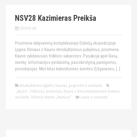
NSV28 Kazimieras Preikša
2019-01-05
Prisimena dalyvavimą kompleksinėje Dubičių ekspedicijoje.
Lygina Vilniaus ir Kauno etnokultūrinius judėjimus, prisimena
Kaune vykdavusias folkloro vakarones. Pasakoja apie Rasų
šventę: informacijos perdavimą, pasiskirstymą pareigomis,
provokacijas. Mini kitas kalendorines šventes (Užgavėnės, […]
etnokultūrinis sąjūdis
,
Kaunas
,
pogrindis ir savilaida
„Aušra“
,
folkloras
,
kraštotyra
,
Rasos ir kitos kalendorinės šventės
,
savilaida
,
Vilniaus miesto „Ramuva“
Leave a comment