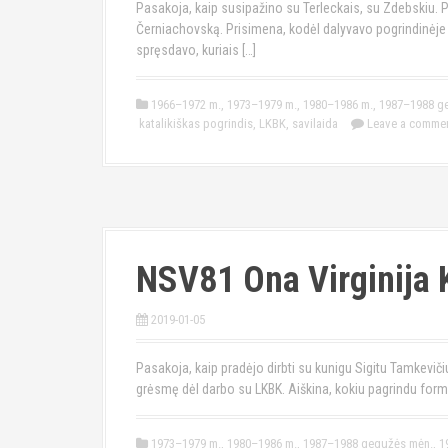
Pasakoja, kaip susipažino su Terleckais, su Zdebskiu. 
Černiachovską. Prisimena, kodėl dalyvavo pogrindinėje v
spręsdavo, kuriais […]
1966–1972 m.
,
1973–1979 m.
,
1980–1986 m.
,
1987–1988 g
katalikiškas pogrindis
,
LKBK
,
savilaida
Leave a comme
NSV81 Ona Virginija 
2019-01-05
Pasakoja, kaip pradėjo dirbti su kunigu Sigitu Tamkevičiu
grėsmę dėl darbo su LKBK. Aiškina, kokiu pagrindu for
1973–1979 m.
,
1980–1986 m.
,
1987–1988 gegužės mėn.
,
1