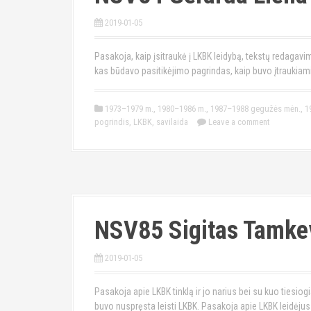
2019-01-05
Pasakoja, kaip įsitraukė į LKBK leidybą, tekstų redagavi
kas būdavo pasitikėjimo pagrindas, kaip buvo įtraukiam
1973–1979 m.
,
1980–1986 m.
,
1987–1988 gegužės mėn.
,
1
pogrindis
,
LKBK
,
savilaida
Leave a comment
NSV85 Sigitas Tamke
2019-01-05
Pasakoja apie LKBK tinklą ir jo narius bei su kuo tiesio
buvo nuspręsta leisti LKBK. Pasakoja apie LKBK leidėjus 