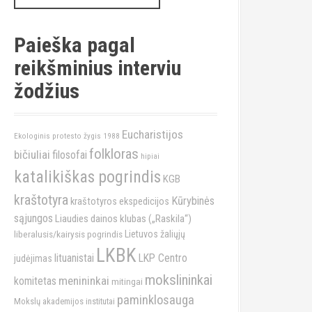
a
r
c
Paieška pagal
h
reikšminius interviu
f
o
žodžius
r
:
Eucharistijos
Ekologinis protesto žygis 1988
folkloras
bičiuliai
filosofai
hipiai
katalikiškas pogrindis
KGB
kraštotyra
Kūrybinės
kraštotyros ekspedicijos
sąjungos
Liaudies dainos klubas („Raskila“)
liberalusis/kairysis pogrindis
Lietuvos žaliųjų
LKBK
lituanistai
LKP Centro
judėjimas
mokslininkai
menininkai
komitetas
mitingai
paminklosauga
Mokslų akademijos institutai