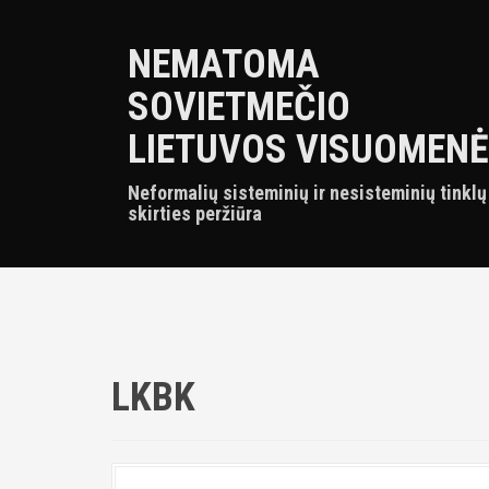
S
k
NEMATOMA
i
p
SOVIETMEČIO
t
o
LIETUVOS VISUOMENĖ
c
o
Neformalių sisteminių ir nesisteminių tinklų
n
skirties peržiūra
t
e
n
t
LKBK