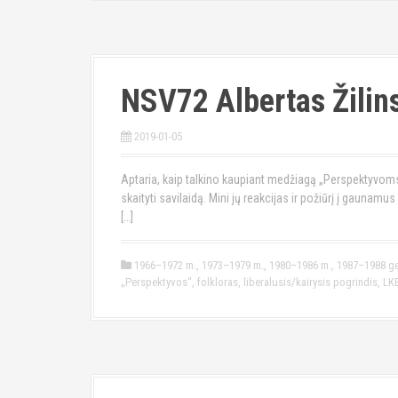
NSV72 Albertas Žilin
2019-01-05
Aptaria, kaip talkino kaupiant medžiagą „Perspektyvoms
skaityti savilaidą. Mini jų reakcijas ir požiūrį į gaunam
[…]
1966–1972 m.
,
1973–1979 m.
,
1980–1986 m.
,
1987–1988 g
„Perspektyvos“
,
folkloras
,
liberalusis/kairysis pogrindis
,
LK