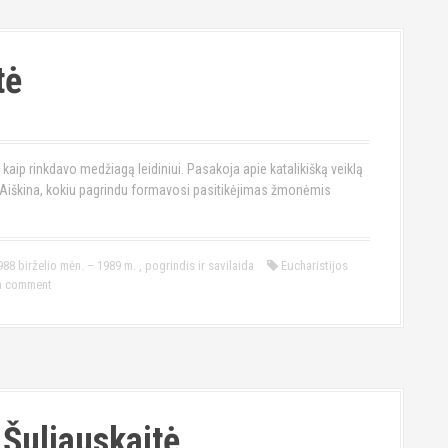
tė
 kaip rinkdavo medžiagą leidiniui. Pasakoja apie katalikišką veiklą
mą. Aiškina, kokiu pagrindu formavosi pasitikėjimas žmonėmis
988 birželio mėn. – 1989 m.
,
pogrindis ir savilaida
Eucharistijos
a comment
Šuliauskaitė