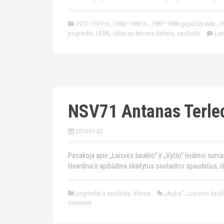
1973–1979 m.
,
1980–1986 m.
,
1987–1988 gegužės mėn.
,
1
pogrindis
,
LKBK
,
ryšiai su kitomis šalimis
,
savilaida
Lea
NSV71 Antanas Terle
2019-01-05
Pasakoja apie „Laisvės šauklio“ ir „Vyčio“ leidimo sumany
Išvardina ir apibūdina skaitytus savilaidos spaudinius, 
pogrindis ir savilaida
,
Vilnius
„Aušra“
,
„Laisvės šauk
comment