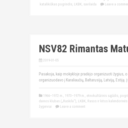
katalikiškas pogrindis
,
LKBK
,
savilaida
Leave a comme
NSV82 Rimantas Matu
2019-01-05
Pasakoja, kaip mokykloje pradėjo organizuoti žygius, o įs
organizuodavo į Karaliaučių, Baltarusiją, Latviją, Estiją. Į
1966–1972 m.
,
1973–1979 m.
,
etnokultūrinis sąjūdis
,
pogri
dainos klubas („Raskila“)
,
LKBK
,
Rasos ir kitos kalendorinės
žygeiviai
Leave a comment