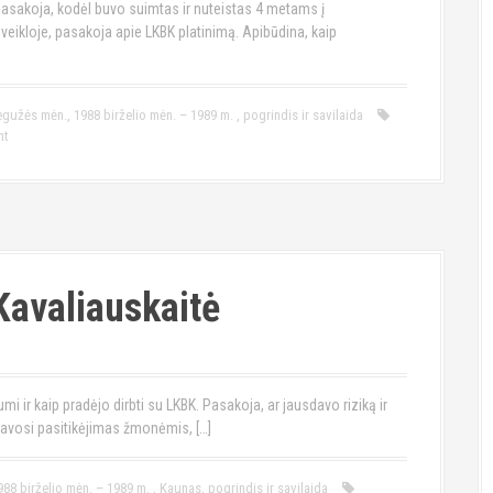
Pasakoja, kodėl buvo suimtas ir nuteistas 4 metams į
eikloje, pasakoja apie LKBK platinimą. Apibūdina, kaip
egužės mėn.
,
1988 birželio mėn. – 1989 m.
,
pogrindis ir savilaida
nt
Kavaliauskaitė
mi ir kaip pradėjo dirbti su LKBK. Pasakoja, ar jausdavo riziką ir
mavosi pasitikėjimas žmonėmis, […]
988 birželio mėn. – 1989 m.
,
Kaunas
,
pogrindis ir savilaida