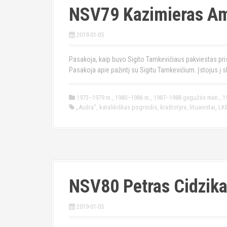
NSV79 Kazimieras A
2019-01-05
Pasakoja, kaip buvo Sigito Tamkevičiaus pakviestas pris
Pasakoja apie pažintį su Sigitu Tamkevičium. Įstojus į s
1973–1979 m.
,
1980–1986 m.
,
1987–1988 gegužės mėn.
,
1
„Aušra“
,
katalikiškas pogrindis
,
kraštotyra
,
lituanistai
,
LK
NSV80 Petras Cidzik
2019-01-05