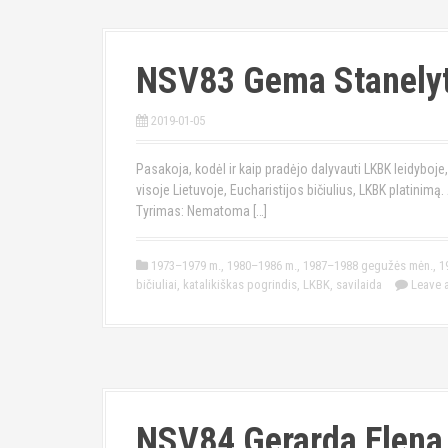
NSV83 Gema Stanely
2019-01-05
Pasakoja, kodėl ir kaip pradėjo dalyvauti LKBK leidyboje,
visoje Lietuvoje, Eucharistijos bičiulius, LKBK platini
Tyrimas: Nematoma […]
1973–1979 m.
,
1980–1986 m.
,
1987–1988 gegužės mėn.
,
1
bičiuliai
,
katalikiškas pogrindis
,
LKBK
,
savilaida
Leave 
NSV84 Gerarda Elena 