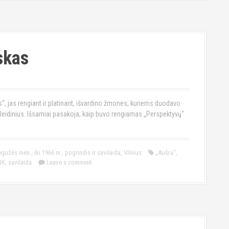
skas
“, jas rengiant ir platinant, išvardino žmones, kuriems duodavo
us leidinius. Išsamiai pasakoja, kaip buvo rengiamas „Perspektyvų“
egužės mėn.
,
iki 1966 m.
,
pogrindis ir savilaida
,
Vilnius
„Aušra“
,
BK
,
savilaida
Leave a comment