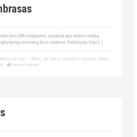
mbrasas
idėti prie LKBK redagavimo, pasakoja apie leidinio leidybą.
laptą kunigų seminariją buvo sekamas. Detalizuoja, iš kur […]
988 birželio mėn. – 1989 m.
,
iki 1966 m.
,
pogrindis ir savilaida
,
Vilnius
BK
Leave a comment
as