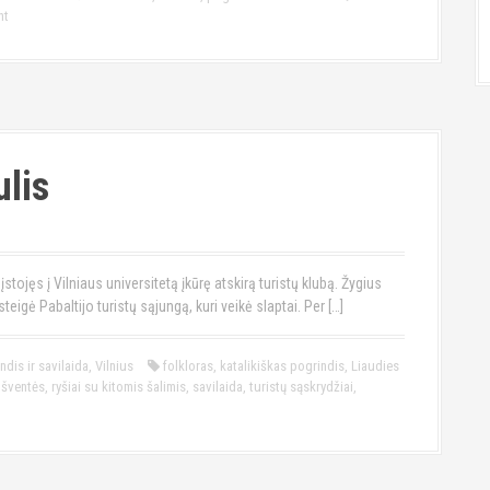
nt
lis
tojęs į Vilniaus universitetą įkūrę atskirą turistų klubą. Žygius
steigė Pabaltijo turistų sąjungą, kuri veikė slaptai. Per […]
ndis ir savilaida
,
Vilnius
folkloras
,
katalikiškas pogrindis
,
Liaudies
 šventės
,
ryšiai su kitomis šalimis
,
savilaida
,
turistų sąskrydžiai
,