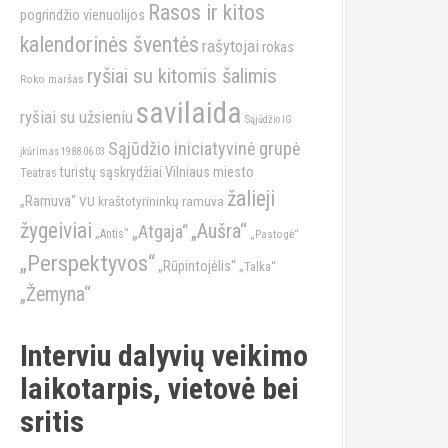
Rasos ir kitos
pogrindžio vienuolijos
kalendorinės šventės
rašytojai
rokas
ryšiai su kitomis šalimis
Roko maršas
savilaida
ryšiai su užsieniu
Sąjūdžio IG
Sąjūdžio iniciatyvinė grupė
įkūrimas 1988 06 03
turistų sąskrydžiai
Vilniaus miesto
Teatras
žalieji
„Ramuva“
VU kraštotyrininkų ramuva
žygeiviai
„Aušra“
„Atgaja“
„Antis“
„Pastogė“
„Perspektyvos“
„Rūpintojėlis“
„Talka“
„Žemyna“
Interviu dalyvių veikimo
laikotarpis, vietovė bei
sritis