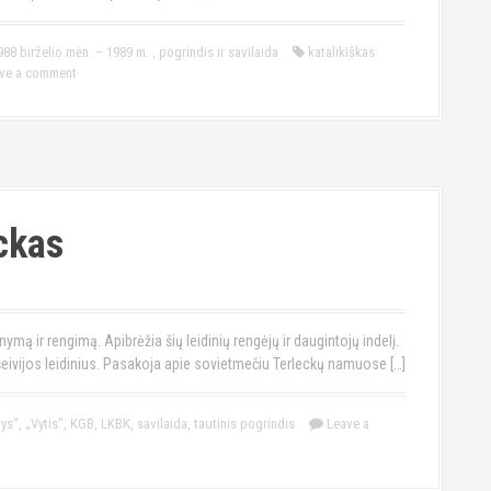
988 birželio mėn. – 1989 m.
,
pogrindis ir savilaida
katalikiškas
ve a comment
ckas
mą ir rengimą. Apibrėžia šių leidinių rengėjų ir daugintojų indelį.
išeivijos leidinius. Pasakoja apie sovietmečiu Terleckų namuose […]
lys“
,
„Vytis“
,
KGB
,
LKBK
,
savilaida
,
tautinis pogrindis
Leave a