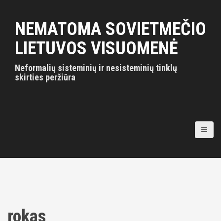
S
k
NEMATOMA SOVIETMEČIO
i
p
LIETUVOS VISUOMENĖ
t
o
Neformalių sisteminių ir nesisteminių tinklų
c
skirties peržiūra
o
n
t
e
n
t
rokas