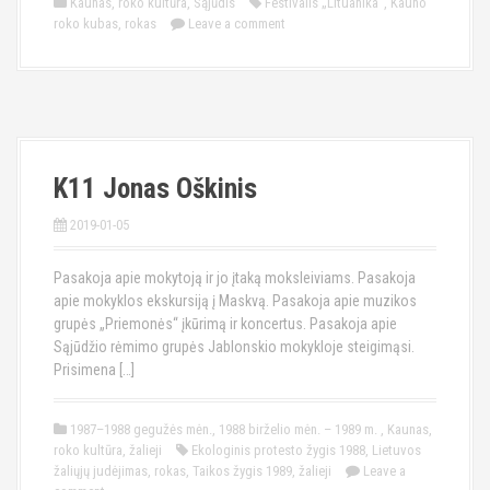
Kaunas
,
roko kultūra
,
Sąjūdis
Festivalis „Lituanika“
,
Kauno
roko kubas
,
rokas
Leave a comment
K11 Jonas Oškinis
2019-01-05
Pasakoja apie mokytoją ir jo įtaką moksleiviams. Pasakoja
apie mokyklos ekskursiją į Maskvą. Pasakoja apie muzikos
grupės „Priemonės“ įkūrimą ir koncertus. Pasakoja apie
Sąjūdžio rėmimo grupės Jablonskio mokykloje steigimąsi.
Prisimena […]
1987–1988 gegužės mėn.
,
1988 birželio mėn. – 1989 m.
,
Kaunas
,
roko kultūra
,
žalieji
Ekologinis protesto žygis 1988
,
Lietuvos
žaliųjų judėjimas
,
rokas
,
Taikos žygis 1989
,
žalieji
Leave a