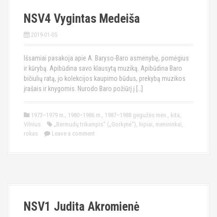
NSV4 Vygintas Medeiša
2019-01-05
Išsamiai pasakoja apie A. Baryso-Baro asmenybę, pomėgius
ir kūrybą. Apibūdina savo klausytą muziką. Apibūdina Baro
bičiulių ratą, jo kolekcijos kaupimo būdus, prekybą muzikos
įrašais ir knygomis. Nurodo Baro požiūrį į […]
1973–1979 m.
,
1980–1986 m.
,
1987–1988 gegužės mėn.
,
kita
,
Vilnius
„Bermudų trikampis“ („Gorkynė“)
,
hipiai
,
menininkai
,
rokas
Leave a comment
NSV1 Judita Akromienė