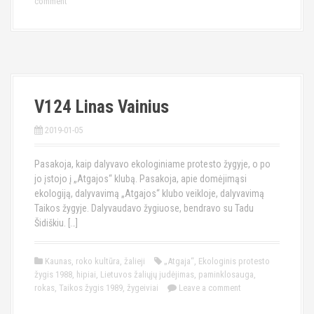
comment
V124 Linas Vainius
2019-01-05
Pasakoja, kaip dalyvavo ekologiniame protesto žygyje, o po
jo įstojo į „Atgajos“ klubą. Pasakoja, apie domėjimąsi
ekologiją, dalyvavimą „Atgajos“ klubo veikloje, dalyvavimą
Taikos žygyje. Dalyvaudavo žygiuose, bendravo su Tadu
Šidiškiu. […]
Kaunas
,
roko kultūra
,
žalieji
„Atgaja“
,
Ekologinis protesto
žygis 1988
,
hipiai
,
Lietuvos žaliųjų judėjimas
,
paminklosauga
,
rokas
,
Taikos žygis 1989
,
žygeiviai
Leave a comment