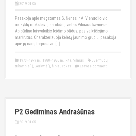
2019-01-05
Pasakoja apie mėgstamas S. Nėries ir A. Vienuolio vid.
mokyklų moksleivių sambūrių vietas Vilniaus kavinėse.
Apibūdina laisvalaikio leidimo būdus, pasivaikščiojimo
maršrutus. Charakterizuoja keletą jaunimo grupių, pasakoja
apie jų narių tarpusavio […]
1973–1979 m.
,
1980–1986 m.
,
kita
,
Vilnius
„Bermudų
trikampis“ („Gorkynė“)
,
hipiai
,
rokas
Leave a comment
P2 Gediminas Andrašūnas
2019-01-05