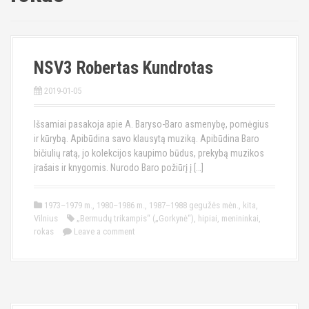
NSV3 Robertas Kundrotas
2019-01-05
Išsamiai pasakoja apie A. Baryso-Baro asmenybę, pomėgius
ir kūrybą. Apibūdina savo klausytą muziką. Apibūdina Baro
bičiulių ratą, jo kolekcijos kaupimo būdus, prekybą muzikos
įrašais ir knygomis. Nurodo Baro požiūrį į […]
1973–1979 m.
,
1980–1986 m.
,
1987–1988 gegužės mėn.
,
kita
,
Vilnius
„Bermudų trikampis“ („Gorkynė“)
,
hipiai
,
menininkai
,
rokas
Leave a comment