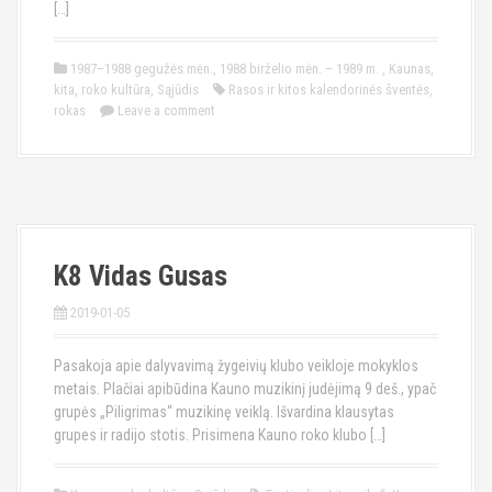
[…]
1987–1988 gegužės mėn.
,
1988 birželio mėn. – 1989 m.
,
Kaunas
,
kita
,
roko kultūra
,
Sąjūdis
Rasos ir kitos kalendorinės šventės
,
rokas
Leave a comment
K8 Vidas Gusas
2019-01-05
Pasakoja apie dalyvavimą žygeivių klubo veikloje mokyklos
metais. Plačiai apibūdina Kauno muzikinį judėjimą 9 deš., ypač
grupės „Piligrimas“ muzikinę veiklą. Išvardina klausytas
grupes ir radijo stotis. Prisimena Kauno roko klubo […]