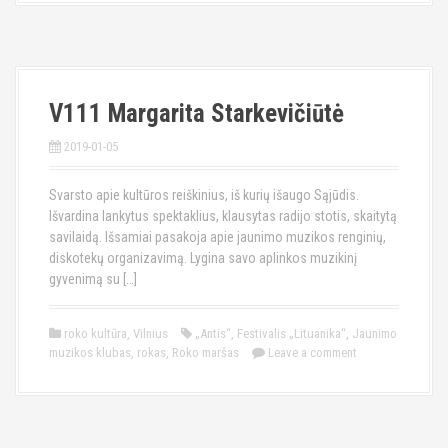
V111 Margarita Starkevičiūtė
2019-01-05
Svarsto apie kultūros reiškinius, iš kurių išaugo Sąjūdis.
Išvardina lankytus spektaklius, klausytas radijo stotis, skaitytą
savilaidą. Išsamiai pasakoja apie jaunimo muzikos renginių,
diskotekų organizavimą. Lygina savo aplinkos muzikinį
gyvenimą su […]
roko kultūra
,
Vilnius
„Antis“
,
Festivalis „Lituanika“
,
Jaunimo
muzikos klubas
,
rokas
,
Roko maršas
Leave a comment