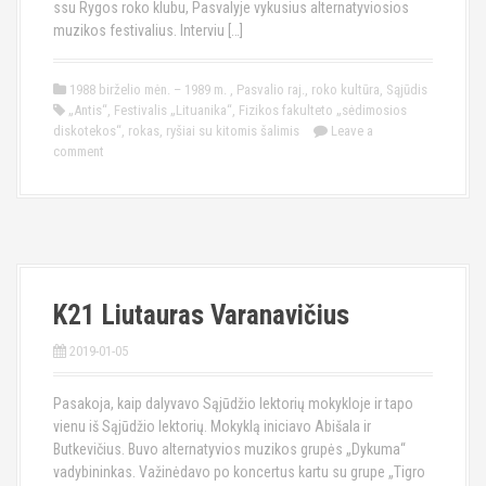
ssu Rygos roko klubu, Pasvalyje vykusius alternatyviosios
muzikos festivalius. Interviu […]
1988 birželio mėn. – 1989 m.
,
Pasvalio raj.
,
roko kultūra
,
Sąjūdis
„Antis“
,
Festivalis „Lituanika“
,
Fizikos fakulteto „sėdimosios
diskotekos“
,
rokas
,
ryšiai su kitomis šalimis
Leave a
comment
K21 Liutauras Varanavičius
2019-01-05
Pasakoja, kaip dalyvavo Sąjūdžio lektorių mokykloje ir tapo
vienu iš Sąjūdžio lektorių. Mokyklą iniciavo Abišala ir
Butkevičius. Buvo alternatyvios muzikos grupės „Dykuma“
vadybininkas. Važinėdavo po koncertus kartu su grupe „Tigro