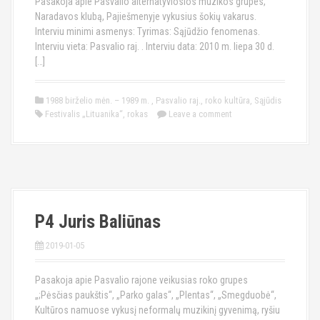
Pasakoja apie Pasvalio alternatyviosios muzikos grupes,
Naradavos klubą, Pajiešmenyje vykusius šokių vakarus.
Interviu minimi asmenys: Tyrimas: Sąjūdžio fenomenas.
Interviu vieta: Pasvalio raj. . Interviu data: 2010 m. liepa 30 d.
[…]
1988 birželio mėn. – 1989 m.
,
Pasvalio raj.
,
roko kultūra
,
Sąjūdis
Festivalis „Lituanika“
,
rokas
Leave a comment
P4 Juris Baliūnas
2019-01-05
Pasakoja apie Pasvalio rajone veikusias roko grupes
„;Pėsčias paukštis“, „Parko galas“, „Plentas“, „Smegduobė“,
Kultūros namuose vykusį neformalų muzikinį gyvenimą, ryšiu