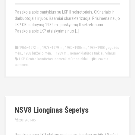
Pasakoja apie santykius su LKP II sekretoriais, CK nariais ir
darbuotojais ir juos išsamiai charakterizuoja. Prisimena naujo
LKP CK sudarymą 1989 m., paskyrimą II sekretoriumi.
Pasakoja apie LKP atsiskyrimą nuo […]
1966–1972 m.
,
1973–1979 m.
,
1980–1986 m.
,
1987–1988 gegužės
mėn.
,
1988 birželio mėn. – 1989 m.
,
nomenklatūros tinklai
,
Vilnius
LKP Centro komitetas
,
nomenklatūros tinklai
Leave a
comment
NSV8 Lionginas Šepetys
2019-01-05
Pasakoja apie LKP skilimo prielaidas, įvardina požiūrį į Sąjūdį.