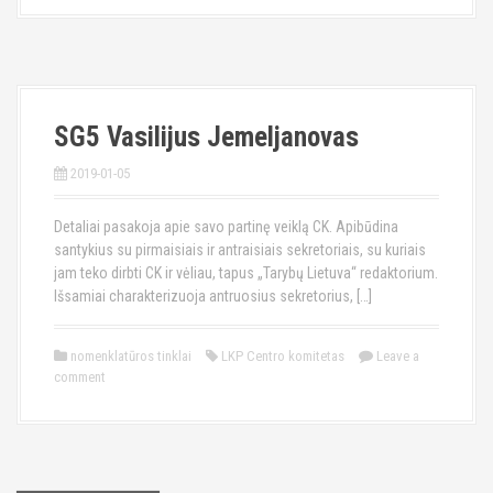
SG5 Vasilijus Jemeljanovas
2019-01-05
Detaliai pasakoja apie savo partinę veiklą CK. Apibūdina
santykius su pirmaisiais ir antraisiais sekretoriais, su kuriais
jam teko dirbti CK ir vėliau, tapus „Tarybų Lietuva“ redaktorium.
Išsamiai charakterizuoja antruosius sekretorius, […]
nomenklatūros tinklai
LKP Centro komitetas
Leave a
comment