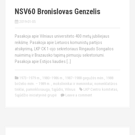
NSV60 Bronislovas Genzelis
2019-01-05
Pasakoja apie Vilniaus universiteto 400 metų jubiliejaus
reikšmę. Pasakoja apie Lietuvos komunistų partijos
atsikyrimą, LKP CK 1-ojo sekretoriaus Ringaudo Songailos
nuėmimą ir Brazausko tapimą pirmuoju sekretoriumi.
Pasakoja apie Estijos liaudies […]
1973–1979 m.
,
1980–1986 m.
,
1987–1988 gegužės mėn.
,
1988
birželio mėn. – 1989 m.
,
mokslininkai ir menininkai
,
nomenklatūros
tinklai
,
paminklosauga
,
Sąjūdis
,
Vilnius
LKP Centro komitetas
,
Sąjūdžio iniciatyvinė grupė
Leave a comment