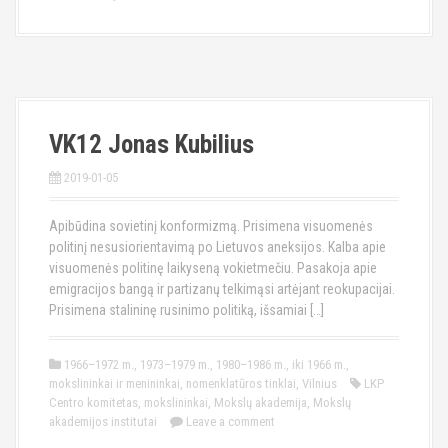
VK12 Jonas Kubilius
2019-01-05
Apibūdina sovietinį konformizmą. Prisimena visuomenės
politinį nesusiorientavimą po Lietuvos aneksijos. Kalba apie
visuomenės politinę laikyseną vokietmečiu. Pasakoja apie
emigracijos bangą ir partizanų telkimąsi artėjant reokupacijai.
Prisimena stalininę rusinimo politiką, išsamiai […]
1966–1972 m.
,
1973–1979 m.
,
1980–1986 m.
,
iki 1966 m.
,
mokslininkai ir menininkai
,
nomenklatūros tinklai
,
Vilnius
LKP
Centro komitetas
,
mokslininkai
,
Mokslų akademija
,
Mokslų
akademijos institutai
Leave a comment