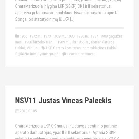
Charakterizuoja ir lygina LKP(SSKP) CK I ir II sekretorius,
apibrėžia jų tarpusavio santykius. Išsamiai pasakoja apie R.
Songailos atstatydinimą iš LKP […]
1966–1972 m.
,
1973–1979 m.
,
1980–1986 m.
,
1987–1988 gegužės
mėn.
,
1988 birželio mėn. – 1989 m.
,
iki 1966 m.
,
nomenklatūros
tinklai
,
Vilnius
LKP Centro komitetas
,
nomenklatūros tinklai
,
Sąjūdžio iniciatyvinė grupė
Leave a comment
NSV11 Justas Vincas Paleckis
2019-01-05
Charakterizuoja LKP CK narius ir Lietuvos centrinio partinio
aparato darbuotojus, ypač II ir II sekretorius. Aptaria SSKP