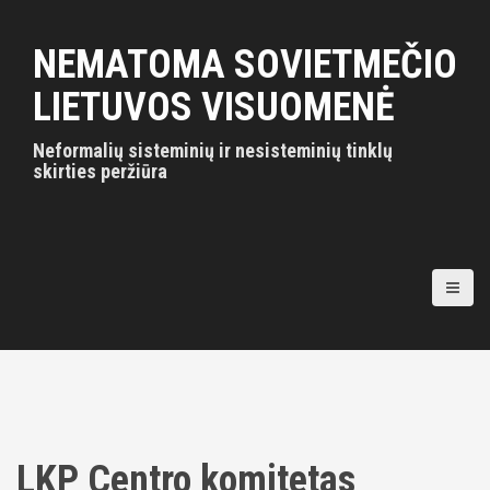
S
k
NEMATOMA SOVIETMEČIO
i
p
LIETUVOS VISUOMENĖ
t
o
Neformalių sisteminių ir nesisteminių tinklų
c
skirties peržiūra
o
n
t
e
n
t
LKP Centro komitetas