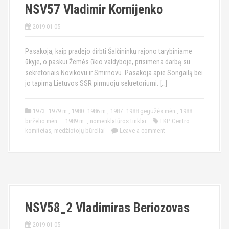
NSV57 Vladimir Kornijenko
2019-01-05
Pasakoja, kaip pradėjo dirbti Šalčininkų rajono tarybiniame
ūkyje, o paskui Žemės ūkio valdyboje, prisimena darbą su
sekretoriais Novikovu ir Smirnovu. Pasakoja apie Songailą bei
jo tapimą Lietuvos SSR pirmuoju sekretoriumi. […]
1973–1979 m.
,
1980–1986 m.
,
1987–1988 gegužės mėn.
,
1988
birželio mėn. – 1989 m.
,
nomenklatūros tinklai
LKP Centro
komitetas
,
medžiotojų būreliai
Leave a comment
NSV58_2 Vladimiras Beriozovas
2019-01-05