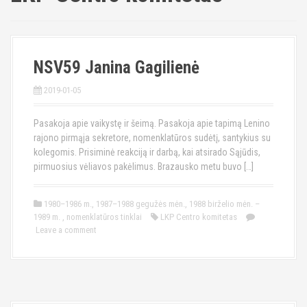
NSV59 Janina Gagilienė
2019-01-05
Pasakoja apie vaikystę ir šeimą. Pasakoja apie tapimą Lenino
rajono pirmąja sekretore, nomenklatūros sudėtį, santykius su
kolegomis. Prisiminė reakciją ir darbą, kai atsirado Sąjūdis,
pirmuosius vėliavos pakėlimus. Brazausko metu buvo […]
1980–1986 m.
,
1987–1988 gegužės mėn.
,
1988 birželio mėn. –
1989 m.
,
nomenklatūros tinklai
LKP Centro komitetas
Leave a comment