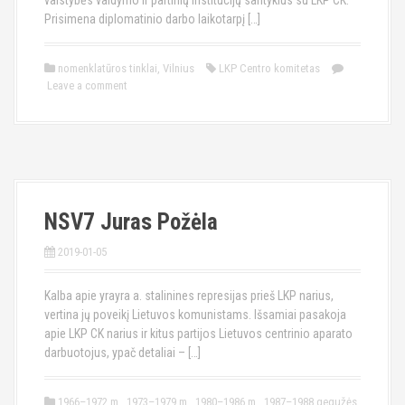
valstybės valdymo ir partinių institucijų santykius su LKP CK.
Prisimena diplomatinio darbo laikotarpį […]
nomenklatūros tinklai
,
Vilnius
LKP Centro komitetas
Leave a comment
NSV7 Juras Požėla
2019-01-05
Kalba apie yrayra a. stalinines represijas prieš LKP narius,
vertina jų poveikį Lietuvos komunistams. Išsamiai pasakoja
apie LKP CK narius ir kitus partijos Lietuvos centrinio aparato
darbuotojus, ypač detaliai – […]
1966–1972 m.
,
1973–1979 m.
,
1980–1986 m.
,
1987–1988 gegužės