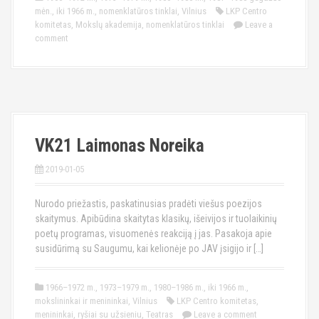
mėn.
,
iki 1966 m.
,
nomenklatūros tinklai
,
Vilnius
LKP Centro
komitetas
,
Mokslų akademija
,
nomenklatūros tinklai
Leave a
comment
VK21 Laimonas Noreika
2019-01-05
Nurodo priežastis, paskatinusias pradėti viešus poezijos
skaitymus. Apibūdina skaitytas klasikų, išeivijos ir tuolaikinių
poetų programas, visuomenės reakciją į jas. Pasakoja apie
susidūrimą su Saugumu, kai kelionėje po JAV įsigijo ir […]
1966–1972 m.
,
1973–1979 m.
,
1980–1986 m.
,
iki 1966 m.
,
mokslininkai ir menininkai
,
Vilnius
LKP Centro komitetas
,
menininkai
,
ryšiai su užsieniu
,
Teatras
Leave a comment