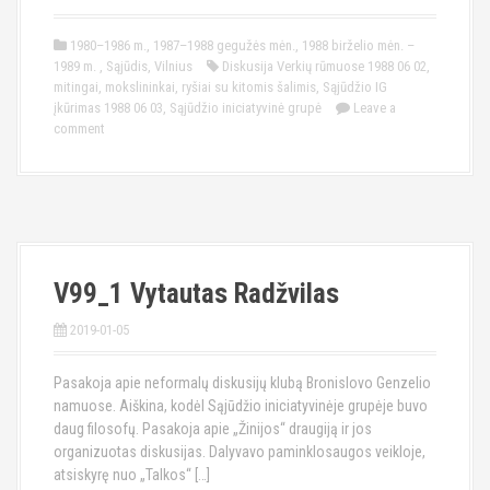
1980–1986 m.
,
1987–1988 gegužės mėn.
,
1988 birželio mėn. –
1989 m.
,
Sąjūdis
,
Vilnius
Diskusija Verkių rūmuose 1988 06 02
,
mitingai
,
mokslininkai
,
ryšiai su kitomis šalimis
,
Sąjūdžio IG
įkūrimas 1988 06 03
,
Sąjūdžio iniciatyvinė grupė
Leave a
comment
V99_1 Vytautas Radžvilas
2019-01-05
Pasakoja apie neformalų diskusijų klubą Bronislovo Genzelio
namuose. Aiškina, kodėl Sąjūdžio iniciatyvinėje grupėje buvo
daug filosofų. Pasakoja apie „Žinijos“ draugiją ir jos
organizuotas diskusijas. Dalyvavo paminklosaugos veikloje,
atsiskyrę nuo „Talkos“ […]