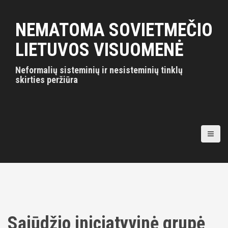
S
k
NEMATOMA SOVIETMEČIO
i
p
LIETUVOS VISUOMENĖ
t
o
Neformalių sisteminių ir nesisteminių tinklų
c
skirties peržiūra
o
n
t
e
n
t
Sąjūdžio iniciatyvinė grupė