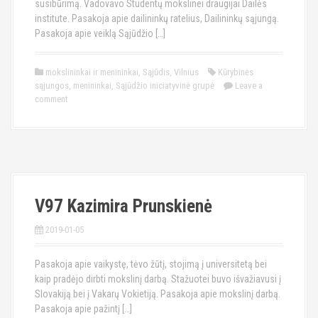
susibūrimą. Vadovavo Studentų mokslinei draugijai Dailės
institute. Pasakoja apie dailininkų ratelius, Dailininkų sąjungą.
Pasakoja apie veiklą Sąjūdžio […]
mokslininkai ir menininkai
,
Sąjūdis
,
Vilnius
Kūrybinės
sąjungos
,
menininkai
,
Sąjūdžio iniciatyvinė grupė
Leave a
comment
V97 Kazimira Prunskienė
2019-01-05
Pasakoja apie vaikystę, tėvo žūtį, stojimą į universitetą bei
kaip pradėjo dirbti mokslinį darbą. Stažuotei buvo išvažiavusi į
Slovakiją bei į Vakarų Vokietiją. Pasakoja apie mokslinį darbą.
Pasakoja apie pažintį […]