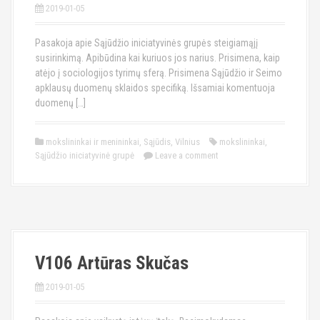
2019-01-05
Pasakoja apie Sąjūdžio iniciatyvinės grupės steigiamąjį
susirinkimą. Apibūdina kai kuriuos jos narius. Prisimena, kaip
atėjo į sociologijos tyrimų sferą. Prisimena Sąjūdžio ir Seimo
apklausų duomenų sklaidos specifiką. Išsamiai komentuoja
duomenų […]
mokslininkai ir menininkai
,
Sąjūdis
,
Vilnius
mokslininkai
,
Sąjūdžio iniciatyvinė grupė
Leave a comment
V106 Artūras Skučas
2019-01-05