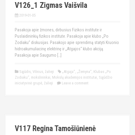
V126_1 Zigmas Vaišvila
2019-01-05
Pasakoja apie žmones, dirbusius Fizikos institute ir
Puslaidininkių fizikos institute. Pasakoja apie klubo „Po
Zodiaku“ diskusijas. Pasakojo apie sprendimą statyti Kruonio
hidroakumuliacinę elektrinę ir „Atgajos“ klubo akciją.
Pasakoja apie Saugumo […]
Sąjūdis
,
Vilnius
,
žalieji
„Atgaja“
,
„Žemyna“
,
Klubas „Po
Zodiaku“
,
mokslininkai
,
Mokslų akademijos institutai
,
Sąjūdžio
iniciatyvinė grupė
,
žalieji
Leave a comment
V117 Regina Tamošiūnienė