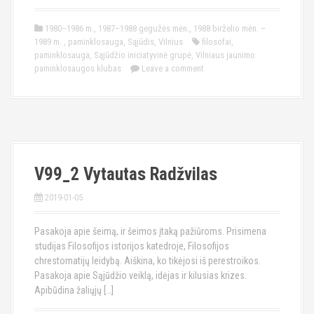
1980–1986 m.
,
1987–1988 gegužės mėn.
,
1988 birželio mėn. –
1989 m.
,
paminklosauga
,
Sąjūdis
,
Vilnius
filosofai
,
paminklosauga
,
Sąjūdžio iniciatyvinė grupė
,
Vilniaus jaunimo
paminklosaugos klubas
Leave a comment
V99_2 Vytautas Radžvilas
2019-01-05
Pasakoja apie šeimą, ir šeimos įtaką pažiūroms. Prisimena
studijas Filosofijos istorijos katedroje, Filosofijos
chrestomatijų leidybą. Aiškina, ko tikėjosi iš perestroikos.
Pasakoja apie Sąjūdžio veiklą, idėjas ir kilusias krizes.
Apibūdina žaliųjų […]