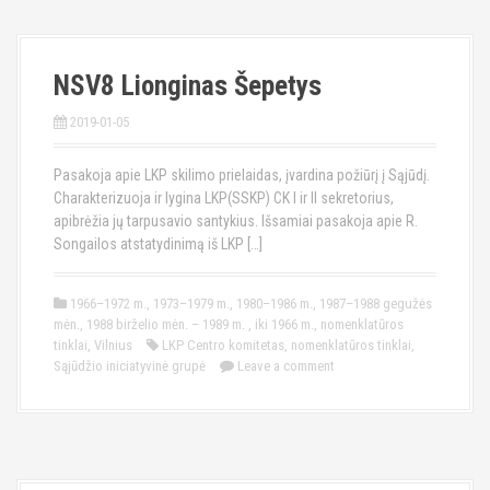
NSV8 Lionginas Šepetys
2019-01-05
Pasakoja apie LKP skilimo prielaidas, įvardina požiūrį į Sąjūdį.
Charakterizuoja ir lygina LKP(SSKP) CK I ir II sekretorius,
apibrėžia jų tarpusavio santykius. Išsamiai pasakoja apie R.
Songailos atstatydinimą iš LKP […]
1966–1972 m.
,
1973–1979 m.
,
1980–1986 m.
,
1987–1988 gegužės
mėn.
,
1988 birželio mėn. – 1989 m.
,
iki 1966 m.
,
nomenklatūros
tinklai
,
Vilnius
LKP Centro komitetas
,
nomenklatūros tinklai
,
Sąjūdžio iniciatyvinė grupė
Leave a comment