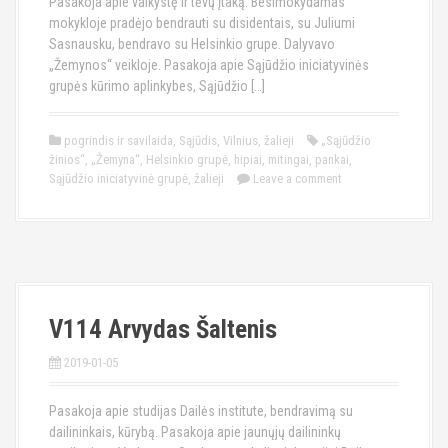
Pasakoja apie vaikystę ir tėvų įtaką. Besimokydamas
mokykloje pradėjo bendrauti su disidentais, su Juliumi
Sasnausku, bendravo su Helsinkio grupe. Dalyvavo
„Žemynos“ veikloje. Pasakoja apie Sąjūdžio iniciatyvinės
grupės kūrimo aplinkybes, Sąjūdžio […]
pogrindis ir savilaida
,
Sąjūdis
,
Vilnius
,
žalieji
„Sąjūdžio
žinios“
,
„Žemyna“
,
Helsinkio grupė
,
hipiai
,
mitingai
,
pankai
,
Sąjūdžio iniciatyvinė grupė
,
žalieji
Leave a comment
V114 Arvydas Šaltenis
2019-01-05
Pasakoja apie studijas Dailės institute, bendravimą su
dailininkais, kūrybą. Pasakoja apie jaunųjų dailininkų