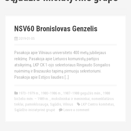
NSV60 Bronislovas Genzelis
2019-01-05
Pasakoja apie Vilniaus universiteto 400 metų jubiliejaus
reikšmę. Pasakoja apie Lietuvos komunistų partijos
atsikyrimą, LKP CK 1-ojo sekretoriaus Ringaudo Songailos
nuėmimą ir Brazausko tapimą pirmuoju sekretoriumi.
Pasakoja apie Estijos liaudies […]
1973–1979 m.
,
1980–1986 m.
,
1987–1988 gegužės mėn.
,
1988
birželio mėn. – 1989 m.
,
mokslininkai ir menininkai
,
nomenklatūros
tinklai
,
paminklosauga
,
Sąjūdis
,
Vilnius
LKP Centro komitetas
,
Sąjūdžio iniciatyvinė grupė
Leave a comment