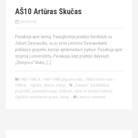
AŠ10 Artūras Skučas
2019-01-05
Pasakoja apie šeimą. Paauglystėje pradėjo bendrauti su
Julium Sasnausku, su jo sese Leonora Sasnauskaite
priklauso grupelei, kurioje aptarinėdavo įvykius. Pasakoja apie
stojimą į universitetą. Pasakoja, kaip pradėjo dalyvauti
„Žemynos“ klube, […]
1980–1986 m.
,
1987–1988 gegužės mėn.
,
1988 birželio mėn. –
1989 m.
,
Sąjūdis
,
Vilnius
,
žalieji
„Žemyna“
,
katalikiškas
pogrindis
,
paminklosauga
,
rašytojai
,
ryšiai su kitomis šalimis
,
Sąjūdžio iniciatyvinė grupė
,
žalieji
Leave a comment