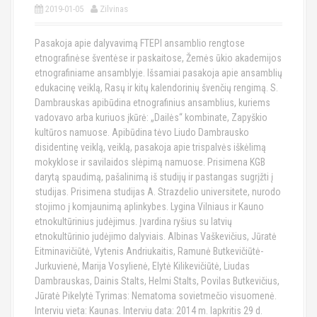
2019-01-05
Zilvinas
Pasakoja apie dalyvavimą FTEPI ansamblio rengtose
etnografinėse šventėse ir paskaitose, Žemės ūkio akademijos
etnografiniame ansamblyje. Išsamiai pasakoja apie ansamblių
edukacinę veiklą, Rasų ir kitų kalendorinių švenčių rengimą. S.
Dambrauskas apibūdina etnografinius ansamblius, kuriems
vadovavo arba kuriuos įkūrė: „Dailės“ kombinate, Zapyškio
kultūros namuose. Apibūdina tėvo Liudo Dambrausko
disidentinę veiklą, veiklą, pasakoja apie trispalvės iškėlimą
mokyklose ir savilaidos slėpimą namuose. Prisimena KGB
darytą spaudimą, pašalinimą iš studijų ir pastangas sugrįžti į
studijas. Prisimena studijas A. Strazdelio universitete, nurodo
stojimo į komjaunimą aplinkybes. Lygina Vilniaus ir Kauno
etnokultūrinius judėjimus. Įvardina ryšius su latvių
etnokultūrinio judėjimo dalyviais. Albinas Vaškevičius, Jūratė
Eitminavičiūtė, Vytenis Andriukaitis, Ramunė Butkevičiūtė-
Jurkuvienė, Marija Vosylienė, Elytė Kilikevičiūtė, Liudas
Dambrauskas, Dainis Stalts, Helmi Stalts, Povilas Butkevičius,
Jūratė Pikelytė Tyrimas: Nematoma sovietmečio visuomenė.
Interviu vieta: Kaunas. Interviu data: 2014 m. lapkritis 29 d.