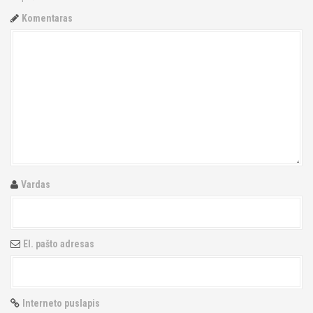
n
Komentaras
a
v
i
g
a
t
Vardas
i
o
El. pašto adresas
n
Interneto puslapis