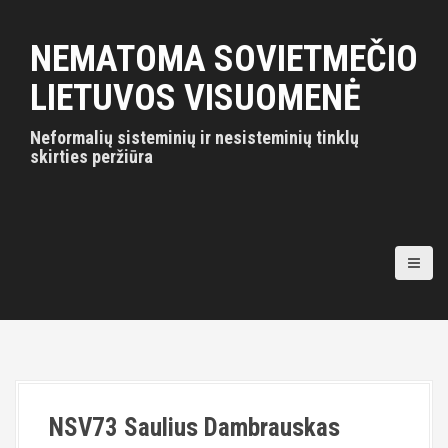
S
k
NEMATOMA SOVIETMEČIO
i
p
LIETUVOS VISUOMENĖ
t
o
Neformalių sisteminių ir nesisteminių tinklų
c
skirties peržiūra
o
n
t
e
n
t
NSV73 Saulius Dambrauskas