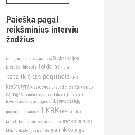
a
r
c
Paieška pagal
h
reikšminius interviu
f
o
žodžius
r
:
Eucharistijos
Ekologinis protesto žygis 1988
folkloras
bičiuliai
filosofai
hipiai
katalikiškas pogrindis
KGB
kraštotyra
Kūrybinės
kraštotyros ekspedicijos
sąjungos
Liaudies dainos klubas („Raskila“)
liberalusis/kairysis pogrindis
Lietuvos žaliųjų
LKBK
lituanistai
LKP Centro
judėjimas
mokslininkai
menininkai
komitetas
mitingai
paminklosauga
Mokslų akademijos institutai