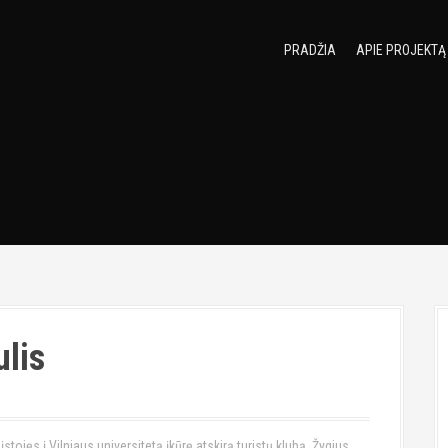
PRADŽIA
APIE PROJEKTĄ
lis
tojęs į Vilniaus universitetą įkūrę atskirą turistų klubą. Žygius