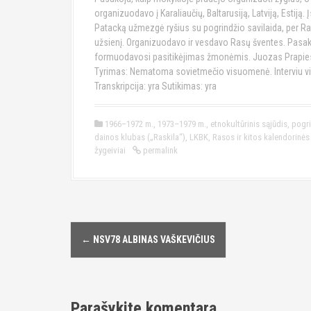
organizuodavo į Karaliaučių, Baltarusiją, Latviją, Estiją. 
Patacką užmezgė ryšius su pogrindžio savilaida, per Rač
užsienį. Organizuodavo ir vesdavo Rasų šventes. Pasako
formuodavosi pasitikėjimas žmonėmis. Juozas Prapiest
Tyrimas: Nematoma sovietmečio visuomenė. Interviu vieta
Transkripcija: yra Sutikimas: yra
1966–1972 m.
,
1973–1979 m.
,
etnokultūrinis sąjūdis
,
pogri
dainos klubas („Raskila“)
,
LKBK
,
Rasos ir kitos kalendorinės
žygeiviai
permalink
←
NSV78 ALBINAS VAŠKEVIČIUS
P
o
s
Parašykite komentarą