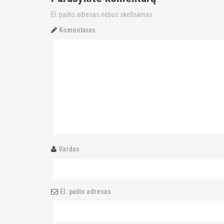
t
El. pašto adresas nebus skelbiamas.
n
Komentaras
a
v
i
g
a
t
Vardas
i
o
El. pašto adresas
n