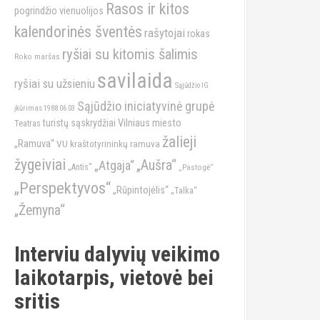
Rasos ir kitos
pogrindžio vienuolijos
kalendorinės šventės
rašytojai
rokas
ryšiai su kitomis šalimis
Roko maršas
savilaida
ryšiai su užsieniu
Sąjūdžio IG
Sąjūdžio iniciatyvinė grupė
įkūrimas 1988 06 03
turistų sąskrydžiai
Vilniaus miesto
Teatras
žalieji
„Ramuva“
VU kraštotyrininkų ramuva
žygeiviai
„Aušra“
„Atgaja“
„Antis“
„Pastogė“
„Perspektyvos“
„Rūpintojėlis“
„Talka“
„Žemyna“
Interviu dalyvių veikimo
laikotarpis, vietovė bei
sritis