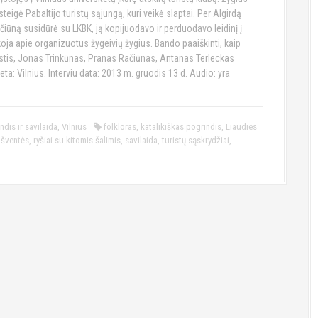
Įsteigė Pabaltijo turistų sąjungą, kuri veikė slaptai. Per Algirdą
iūną susidūrė su LKBK, ją kopijuodavo ir perduodavo leidinį į
ja apie organizuotus žygeivių žygius. Bando paaiškinti, kaip
is, Jonas Trinkūnas, Pranas Račiūnas, Antanas Terleckas
: Vilnius. Interviu data: 2013 m. gruodis 13 d. Audio: yra
ndis ir savilaida
,
Vilnius
folkloras
,
katalikiškas pogrindis
,
Liaudies
 šventės
,
ryšiai su kitomis šalimis
,
savilaida
,
turistų sąskrydžiai
,