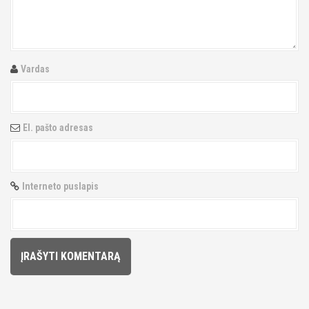
g
a
t
Vardas
i
o
El. pašto adresas
n
Interneto puslapis