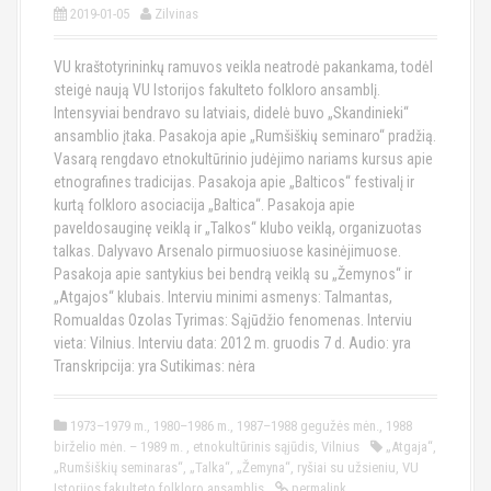
2019-01-05
Zilvinas
VU kraštotyrininkų ramuvos veikla neatrodė pakankama, todėl
steigė naują VU Istorijos fakulteto folkloro ansamblį.
Intensyviai bendravo su latviais, didelė buvo „Skandinieki“
ansamblio įtaka. Pasakoja apie „Rumšiškių seminaro“ pradžią.
Vasarą rengdavo etnokultūrinio judėjimo nariams kursus apie
etnografines tradicijas. Pasakoja apie „Balticos“ festivalį ir
kurtą folkloro asociacija „Baltica“. Pasakoja apie
paveldosauginę veiklą ir „Talkos“ klubo veiklą, organizuotas
talkas. Dalyvavo Arsenalo pirmuosiuose kasinėjimuose.
Pasakoja apie santykius bei bendrą veiklą su „Žemynos“ ir
„Atgajos“ klubais. Interviu minimi asmenys: Talmantas,
Romualdas Ozolas Tyrimas: Sąjūdžio fenomenas. Interviu
vieta: Vilnius. Interviu data: 2012 m. gruodis 7 d. Audio: yra
Transkripcija: yra Sutikimas: nėra
1973–1979 m.
,
1980–1986 m.
,
1987–1988 gegužės mėn.
,
1988
birželio mėn. – 1989 m.
,
etnokultūrinis sąjūdis
,
Vilnius
„Atgaja“
,
„Rumšiškių seminaras“
,
„Talka“
,
„Žemyna“
,
ryšiai su užsieniu
,
VU
Istorijos fakulteto folkloro ansamblis
permalink