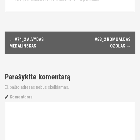
←
V74_2 ALVYDAS
V83_2 ROMUALDAS
P
MEDALINSKAS
OZOLAS
→
o
s
Parašykite komentarą
t
El. pašto adresas nebus skelbiamas.
n
Komentaras
a
v
i