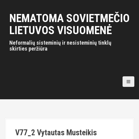
S
k
NEMATOMA SOVIETMEČIO
i
p
LIETUVOS VISUOMENĖ
t
o
Neformalių sisteminių ir nesisteminių tinklų
c
skirties peržiūra
o
n
t
e
n
t
V77_2 Vytautas Musteikis