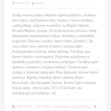
2019-01-05
Zilvinas
Studijų metais pradėjo dalyvauti žygeivių judėjime, pasakoja
apie žygius, žygį Daukanto taku, Dariaus ir Girėno tėviškėje
supiltą pilkapį. Judėjime susipažino su Algirdu Patacku,
Rimantu Matuliu. Įsijungė į VU kraštotyrininkų ramuvos veiklą,
dalyvaudavo kraštotyrinėje veikloje. Bendravo su katalikišku
pogrindžiu. Dalyvavo Liaudies dainos klube („Raskila“). Dėl
savo veiklos buvo atleista iš darbo ir pradėjo dirbti
Pedagoginiame institute, vėliau darželyje. Pasakoja apie
Romo Kalantos susideginimą. Prisimena susidūrimą su
katalikišku pogrindžiu, bendravimą su kunigais. Pasakoja apie
skaitytus savilaidos ir legalius leidinius. Pasakoja apie
studijas ir diplominį darbą apie Stasį Šalkauskį. Interviu minimi
asmenys: Algirdas Patackas, Meilė Lukšienė, Birutė
Burauskaitė, Zita Vanagaitė Tyrimas: Aurimo Šukio kolekcija.
Interviu vieta: . Interviu data: 2010-10-00 Audio: yra
Transkripcija: yra Sutikimas: yra
1966–1972 m.
,
1973–1979 m.
,
etnokultūrinis sąjūdis
,
Vilnius