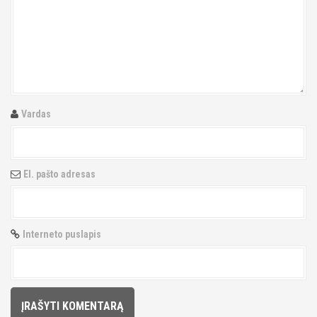
i
g
a
t
Vardas
i
o
El. pašto adresas
n
Interneto puslapis