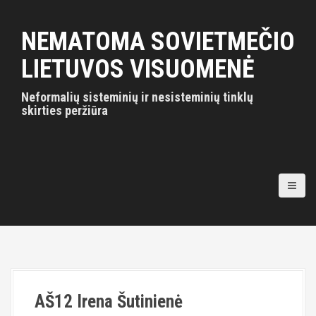
S
k
NEMATOMA SOVIETMEČIO
i
p
LIETUVOS VISUOMENĖ
t
o
Neformalių sisteminių ir nesisteminių tinklų
c
skirties peržiūra
o
n
t
e
n
t
AŠ12 Irena Šutinienė