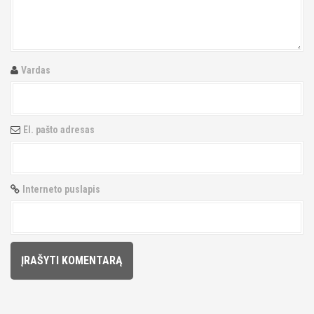
g
a
t
Vardas
i
o
El. pašto adresas
n
Interneto puslapis