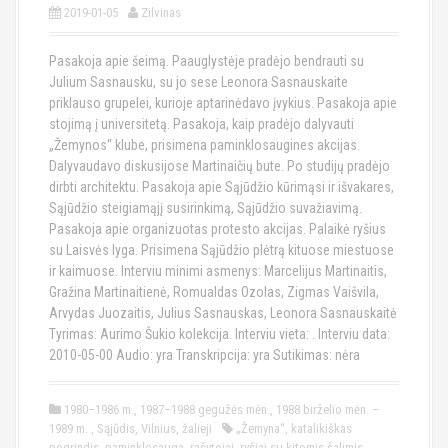
2019-01-05
Zilvinas
Pasakoja apie šeimą. Paauglystėje pradėjo bendrauti su
Julium Sasnausku, su jo sese Leonora Sasnauskaite
priklauso grupelei, kurioje aptarinėdavo įvykius. Pasakoja apie
stojimą į universitetą. Pasakoja, kaip pradėjo dalyvauti
„Žemynos“ klube, prisimena paminklosaugines akcijas.
Dalyvaudavo diskusijose Martinaičių bute. Po studijų pradėjo
dirbti architektu. Pasakoja apie Sąjūdžio kūrimąsi ir išvakares,
Sąjūdžio steigiamąjį susirinkimą, Sąjūdžio suvažiavimą.
Pasakoja apie organizuotas protesto akcijas. Palaikė ryšius
su Laisvės lyga. Prisimena Sąjūdžio plėtrą kituose miestuose
ir kaimuose. Interviu minimi asmenys: Marcelijus Martinaitis,
Gražina Martinaitienė, Romualdas Ozolas, Zigmas Vaišvila,
Arvydas Juozaitis, Julius Sasnauskas, Leonora Sasnauskaitė
Tyrimas: Aurimo Šukio kolekcija. Interviu vieta: . Interviu data:
2010-05-00 Audio: yra Transkripcija: yra Sutikimas: nėra
1980–1986 m.
,
1987–1988 gegužės mėn.
,
1988 birželio mėn. –
1989 m.
,
Sąjūdis
,
Vilnius
,
žalieji
„Žemyna“
,
katalikiškas
pogrindis
,
paminklosauga
,
rašytojai
,
ryšiai su kitomis šalimis
,