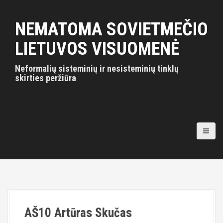
S
k
NEMATOMA SOVIETMEČIO
i
p
LIETUVOS VISUOMENĖ
t
o
Neformalių sisteminių ir nesisteminių tinklų
c
skirties peržiūra
o
n
t
e
n
t
AŠ10 Artūras Skučas