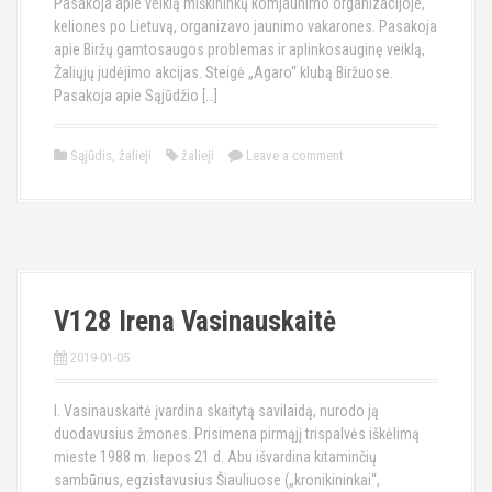
Pasakoja apie veiklą miškininkų komjaunimo organizacijoje,
keliones po Lietuvą, organizavo jaunimo vakarones. Pasakoja
apie Biržų gamtosaugos problemas ir aplinkosauginę veiklą,
Žaliųjų judėjimo akcijas. Steigė „Agaro“ klubą Biržuose.
Pasakoja apie Sąjūdžio […]
Sąjūdis
,
žalieji
žalieji
Leave a comment
V128 Irena Vasinauskaitė
2019-01-05
I. Vasinauskaitė įvardina skaitytą savilaidą, nurodo ją
duodavusius žmones. Prisimena pirmąjį trispalvės iškėlimą
mieste 1988 m. liepos 21 d. Abu išvardina kitaminčių
sambūrius, egzistavusius Šiauliuose („kronikininkai“,