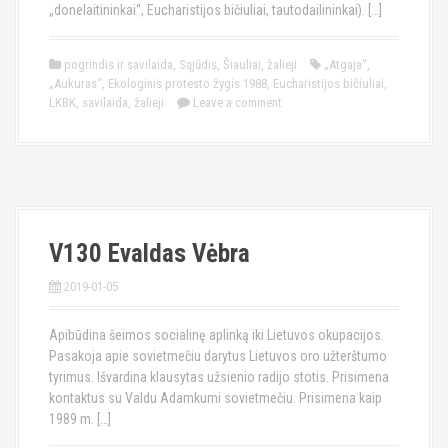
„donelaitininkai“, Eucharistijos bičiuliai, tautodailininkai). […]
pogrindis ir savilaida
,
Sąjūdis
,
Šiauliai
,
žalieji
„Atgaja“
,
„Aukuras“
,
Ekologinis protesto žygis 1988
,
Eucharistijos bičiuliai
,
LKBK
,
savilaida
,
žalieji
Leave a comment
V130 Evaldas Vėbra
2019-01-05
Apibūdina šeimos socialinę aplinką iki Lietuvos okupacijos.
Pasakoja apie sovietmečiu darytus Lietuvos oro užterštumo
tyrimus. Išvardina klausytas užsienio radijo stotis. Prisimena
kontaktus su Valdu Adamkumi sovietmečiu. Prisimena kaip
1989 m. […]