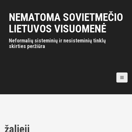
S
k
NEMATOMA SOVIETMEČIO
i
p
LIETUVOS VISUOMENĖ
t
o
Neformalių sisteminių ir nesisteminių tinklų
c
skirties peržiūra
o
n
t
e
n
t
žalieji