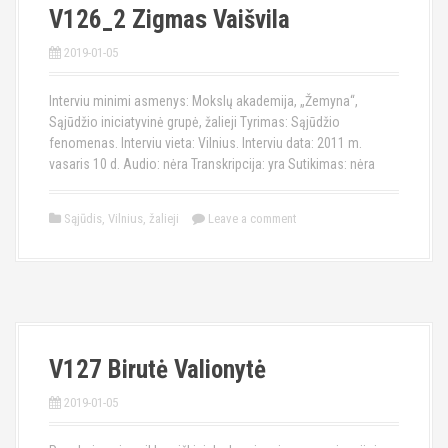
V126_2 Zigmas Vaišvila
2019-01-05
Interviu minimi asmenys: Mokslų akademija, „Žemyna“,
Sąjūdžio iniciatyvinė grupė, žalieji Tyrimas: Sąjūdžio
fenomenas. Interviu vieta: Vilnius. Interviu data: 2011 m.
vasaris 10 d. Audio: nėra Transkripcija: yra Sutikimas: nėra
Sąjūdis
,
Vilnius
,
žalieji
Leave a comment
V127 Birutė Valionytė
2019-01-05