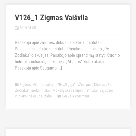
V126_1 Zigmas Vaišvila
2019-01-05
Pasakoja apie žmones, dirbusius Fizikos institute ir
Puslaidininkių fizikos institute. Pasakoja apie klubo „Po
Zodiaku“ diskusijas. Pasakojo apie sprendimą statyti Kruonio
hidroakumuliacinę elektrinę ir „Atgajos“ klubo akciją.
Pasakoja apie Saugumo […]
Sąjūdis
,
Vilnius
,
žalieji
„Atgaja“
,
„Žemyna“
,
Klubas „Po
Zodiaku“
,
mokslininkai
,
Mokslų akademijos institutai
,
Sąjūdžio
iniciatyvinė grupė
,
žalieji
Leave a comment