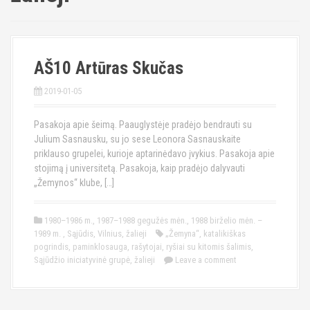
AŠ10 Artūras Skučas
2019-01-05
Pasakoja apie šeimą. Paauglystėje pradėjo bendrauti su
Julium Sasnausku, su jo sese Leonora Sasnauskaite
priklauso grupelei, kurioje aptarinėdavo įvykius. Pasakoja apie
stojimą į universitetą. Pasakoja, kaip pradėjo dalyvauti
„Žemynos“ klube, […]
1980–1986 m.
,
1987–1988 gegužės mėn.
,
1988 birželio mėn. –
1989 m.
,
Sąjūdis
,
Vilnius
,
žalieji
„Žemyna“
,
katalikiškas
pogrindis
,
paminklosauga
,
rašytojai
,
ryšiai su kitomis šalimis
,
Sąjūdžio iniciatyvinė grupė
,
žalieji
Leave a comment