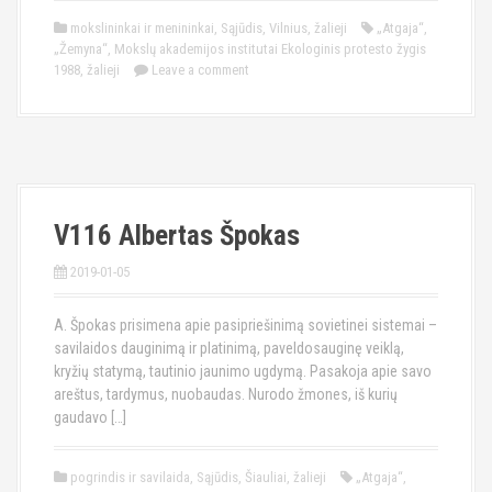
mokslininkai ir menininkai
,
Sąjūdis
,
Vilnius
,
žalieji
„Atgaja“
,
„Žemyna“
,
Mokslų akademijos institutai Ekologinis protesto žygis
1988
,
žalieji
Leave a comment
V116 Albertas Špokas
2019-01-05
A. Špokas prisimena apie pasipriešinimą sovietinei sistemai –
savilaidos dauginimą ir platinimą, paveldosauginę veiklą,
kryžių statymą, tautinio jaunimo ugdymą. Pasakoja apie savo
areštus, tardymus, nuobaudas. Nurodo žmones, iš kurių
gaudavo […]
pogrindis ir savilaida
,
Sąjūdis
,
Šiauliai
,
žalieji
„Atgaja“
,