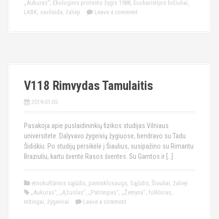
„Aukuras“
,
Ekologinis protesto žygis 1988
,
Eucharistijos bičiuliai
,
LKBK
,
savilaida
,
žalieji
Leave a comment
V118 Rimvydas Tamulaitis
2019-01-05
Pasakoja apie puslaidininkių fizikos studijas Vilniaus
universitete. Dalyvavo žygeivių žygiuose, bendravo su Tadu
Šidiškiu. Po studijų persikėlė į Šiaulius, susipažino su Rimantu
Braziuliu, kartu šventė Rasos šventes. Su Gamtos ir […]
etnokultūrinis sąjūdis
,
paminklosauga
,
Sąjūdis
,
Šiauliai
,
žalieji
„Aukuras“
,
„Ąžuolas“
,
„Patrimpas“
,
„Žemyna“
,
folkloras
,
mitingai
,
žygeiviai
Leave a comment