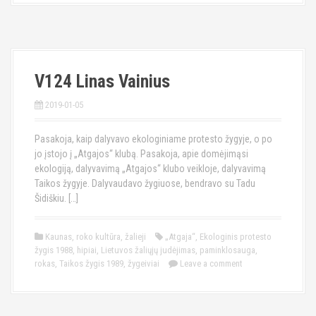
V124 Linas Vainius
2019-01-05
Pasakoja, kaip dalyvavo ekologiniame protesto žygyje, o po
jo įstojo į „Atgajos“ klubą. Pasakoja, apie domėjimąsi
ekologiją, dalyvavimą „Atgajos“ klubo veikloje, dalyvavimą
Taikos žygyje. Dalyvaudavo žygiuose, bendravo su Tadu
Šidiškiu. […]
Kaunas
,
roko kultūra
,
žalieji
„Atgaja“
,
Ekologinis protesto
žygis 1988
,
hipiai
,
Lietuvos žaliųjų judėjimas
,
paminklosauga
,
rokas
,
Taikos žygis 1989
,
žygeiviai
Leave a comment