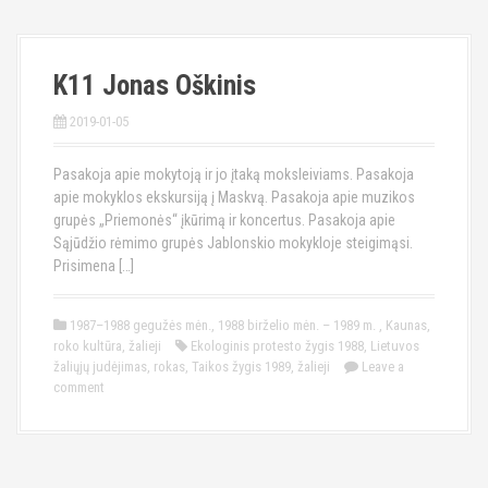
K11 Jonas Oškinis
2019-01-05
Pasakoja apie mokytoją ir jo įtaką moksleiviams. Pasakoja
apie mokyklos ekskursiją į Maskvą. Pasakoja apie muzikos
grupės „Priemonės“ įkūrimą ir koncertus. Pasakoja apie
Sąjūdžio rėmimo grupės Jablonskio mokykloje steigimąsi.
Prisimena […]
1987–1988 gegužės mėn.
,
1988 birželio mėn. – 1989 m.
,
Kaunas
,
roko kultūra
,
žalieji
Ekologinis protesto žygis 1988
,
Lietuvos
žaliųjų judėjimas
,
rokas
,
Taikos žygis 1989
,
žalieji
Leave a
comment