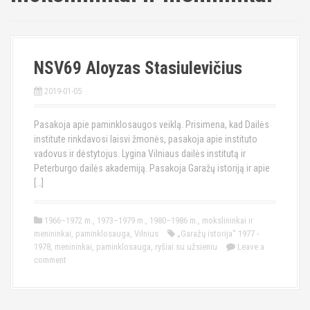
NSV69 Aloyzas Stasiulevičius
2019-01-05
Pasakoja apie paminklosaugos veiklą. Prisimena, kad Dailės
institute rinkdavosi laisvi žmonės, pasakoja apie instituto
vadovus ir dėstytojus. Lygina Vilniaus dailės institutą ir
Peterburgo dailės akademiją. Pasakoja Garažų istoriją ir apie
[…]
1966–1972 m.
,
1973–1979 m.
,
1980–1986 m.
,
mokslininkai ir
menininkai
,
paminklosauga
,
Vilnius
„Garažų istorija“ 1977 -
1978
,
menininkai
,
paminklosauga
,
ryšiai su užsieniu
Leave a
comment