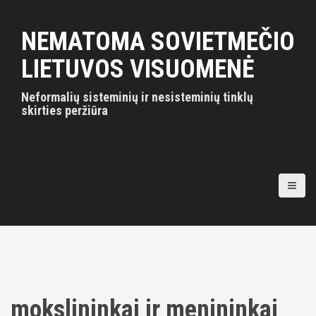
S
k
NEMATOMA SOVIETMEČIO
i
p
LIETUVOS VISUOMENĖ
t
o
Neformalių sisteminių ir nesisteminių tinklų
c
skirties peržiūra
o
n
t
e
n
t
mokslininkai ir menininkai