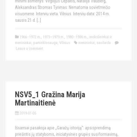
minimi asmenys: Virgilijus Čepaitis, Natalija Trauberg,
Aleksandras Štromas Tyrimas: Nematoma sovietmečio
visuomenė. Interviu vieta: Vilnius. Interviu data: 2014 m.
sausis 21 d. […]
1966–1972 m.
,
1973–1979 m.
,
1980–1986 m.
,
mokslininkai ir
menininkai
,
paminklosauga
,
Vilnius
menininkai
,
savilaida
Leave a comment
NSV5_1 Gražina Marija
Martinaitienė
2019-01-05
Išsamiai pasakoja apie „Garažų istoriją“: apsisprendimą
priešintis jų statyboms, iniciatyvinės grupės susiformavimą,