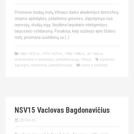
Prisimena studijų metų Vilniaus dailės akademijos atmosferą:
stojimo aplinkybes, pašalinimo grėsmes, slapstymąsi nuo
represijų, studijų eigą. Išryškina tarpukario inteligentijos
tarpusavio solidarumą. Pasakoja, kaip sužinojo apie Stalino
mirtį, prisimena susitikimą su […]
1966–1972 m.
,
1973–1979 m.
,
1980–1986 m.
,
iki 1966 m.
,
mokslininkai ir menininkai
,
paminklosauga
,
Vilnius
Kūrybinės
sąjungos
,
menininkai
,
paminklosauga
Leave a comment
NSV15 Vaclovas Bagdonavičius
2019-01-05