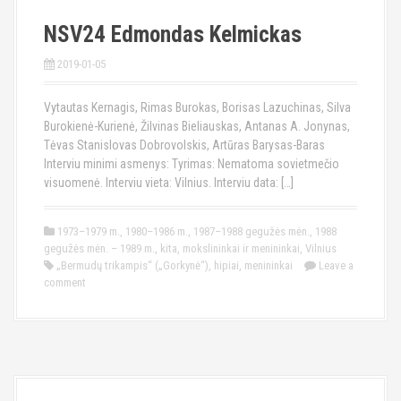
NSV24 Edmondas Kelmickas
2019-01-05
Vytautas Kernagis, Rimas Burokas, Borisas Lazuchinas, Silva
Burokienė-Kurienė, Žilvinas Bieliauskas, Antanas A. Jonynas,
Tėvas Stanislovas Dobrovolskis, Artūras Barysas-Baras
Interviu minimi asmenys: Tyrimas: Nematoma sovietmečio
visuomenė. Interviu vieta: Vilnius. Interviu data: […]
1973–1979 m.
,
1980–1986 m.
,
1987–1988 gegužės mėn.
,
1988
gegužės mėn. – 1989 m.
,
kita
,
mokslininkai ir menininkai
,
Vilnius
„Bermudų trikampis“ („Gorkynė“)
,
hipiai
,
menininkai
Leave a
comment