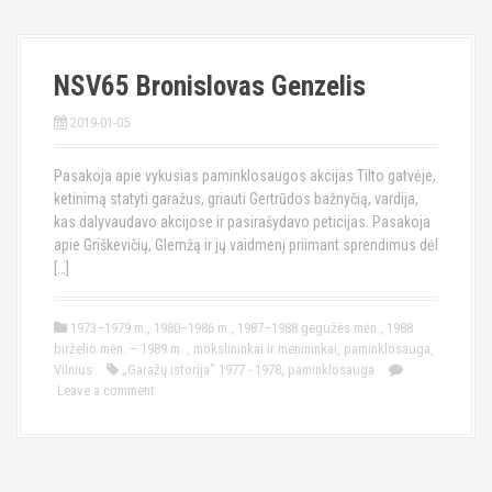
NSV65 Bronislovas Genzelis
2019-01-05
Pasakoja apie vykusias paminklosaugos akcijas Tilto gatvėje,
ketinimą statyti garažus, griauti Gertrūdos bažnyčią, vardija,
kas dalyvaudavo akcijose ir pasirašydavo peticijas. Pasakoja
apie Griškevičių, Glemžą ir jų vaidmenį priimant sprendimus dėl
[…]
1973–1979 m.
,
1980–1986 m.
,
1987–1988 gegužės mėn.
,
1988
birželio mėn. – 1989 m.
,
mokslininkai ir menininkai
,
paminklosauga
,
Vilnius
„Garažų istorija“ 1977 - 1978
,
paminklosauga
Leave a comment