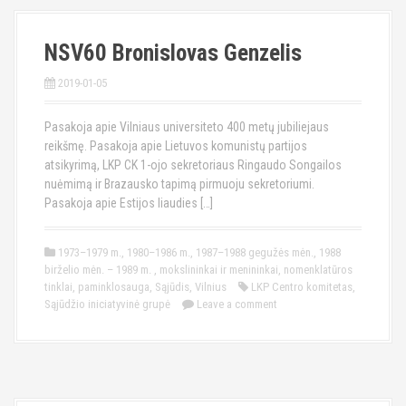
NSV60 Bronislovas Genzelis
2019-01-05
Pasakoja apie Vilniaus universiteto 400 metų jubiliejaus
reikšmę. Pasakoja apie Lietuvos komunistų partijos
atsikyrimą, LKP CK 1-ojo sekretoriaus Ringaudo Songailos
nuėmimą ir Brazausko tapimą pirmuoju sekretoriumi.
Pasakoja apie Estijos liaudies […]
1973–1979 m.
,
1980–1986 m.
,
1987–1988 gegužės mėn.
,
1988
birželio mėn. – 1989 m.
,
mokslininkai ir menininkai
,
nomenklatūros
tinklai
,
paminklosauga
,
Sąjūdis
,
Vilnius
LKP Centro komitetas
,
Sąjūdžio iniciatyvinė grupė
Leave a comment