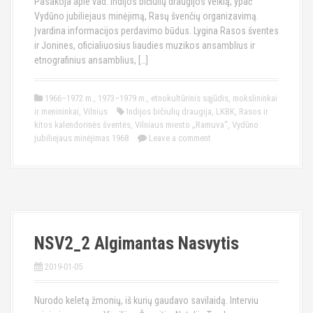
Pasakoja apie vad. Indijos bičiulių draugijos veiklą, ypač
Vydūno jubiliejaus minėjimą, Rasų švenčių organizavimą.
Įvardina informacijos perdavimo būdus. Lygina Rasos šventes
ir Jonines, oficialiuosius liaudies muzikos ansamblius ir
etnografinius ansamblius, […]
1966–1972 m.
,
1973–1979 m.
,
etnokultūrinis sąjūdis
,
mokslininkai
ir menininkai
,
Vilnius
Indijos bičiulių draugija
,
LKBK
,
Rasos ir
kitos kalendorinės šventės
,
Vilniaus miesto „Ramuva“
,
Vydūno
jubiliejaus minėjimas 1968
Leave a comment
NSV2_2 Algimantas Nasvytis
2019-01-05
Nurodo keletą žmonių, iš kurių gaudavo savilaidą. Interviu