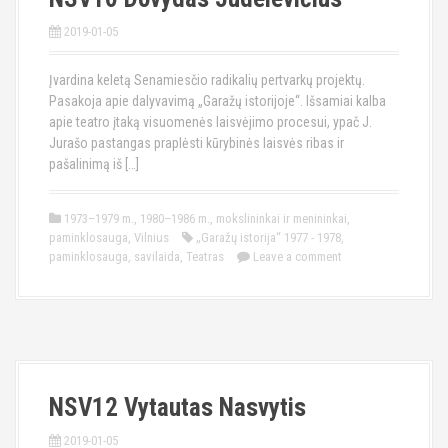
2019-01-05
Įvardina keletą Senamiesčio radikalių pertvarkų projektų.
Pasakoja apie dalyvavimą „Garažų istorijoje“. Išsamiai kalba
apie teatro įtaką visuomenės laisvėjimo procesui, ypač J.
Jurašo pastangas praplėsti kūrybinės laisvės ribas ir
pašalinimą iš […]
1973–1979 m.
,
1980–1986 m.
,
mokslininkai ir menininkai
,
paminklosauga
,
Vilnius
„Garažų istorija“ 1977 - 1978
,
paminklosauga
,
savilaida
,
Teatras
Leave a comment
NSV12 Vytautas Nasvytis
2019-01-05