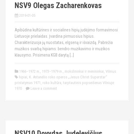
NSV9 Olegas Zacharenkovas
2019-01-05
Apibūdina kultūrines ir socialines hipių judėjimo formavimosi
Lietuvoje prielaidas. Įvardina pirmuosius hipius.
Charakterizuoja jų nuostatas, elgseną ir išvaizdą. Pabrėžia
muzikos svarbą hipiams: bendro muzikavimo ir muzikos
klausymo. Prisimena KGB darytą […]
1966–1972 m.
,
1973–1979 m.
,
mokslininkai ir menininkai
,
Vilnius
hipiai
,
K. Antanėlio roko operos „Jesus Christ Superstar“
pristatymas 1971
,
roko kultūra
,
tarptautinis popseišenas Vilniuje
1970
Leave a comment
NSV10 Dovydas Judelevičius