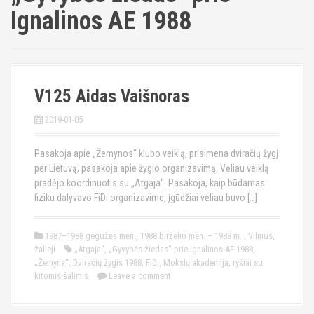
Ignalinos AE 1988
V125 Aidas Vaišnoras
2019-01-05
Pasakoja apie „Žemynos“ klubo veiklą, prisimena dviračių žygį
per Lietuvą, pasakoja apie žygio organizavimą. Vėliau veiklą
pradėjo koordinuotis su „Atgaja“. Pasakoja, kaip būdamas
fiziku dalyvavo FiDi organizavime, įgūdžiai vėliau buvo […]
1987–1988 gegužės mėn.
,
1988 birželio mėn. – 1989 m.
,
Vilnius
,
žalieji
„Atgaja“
,
„Gyvybės žiedas“ prie Ignalinos AE 1988
,
„Žemyna“
,
Dviračių žygis 1988
,
FiDi
,
Mokslų akademija
,
ryšiai su
kitomis šalimis
Leave a comment