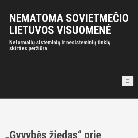
S
k
NEMATOMA SOVIETMEČIO
i
p
LIETUVOS VISUOMENĖ
t
o
Neformalių sisteminių ir nesisteminių tinklų
c
skirties peržiūra
o
n
t
e
n
t
„Gyvybės žiedas“ prie