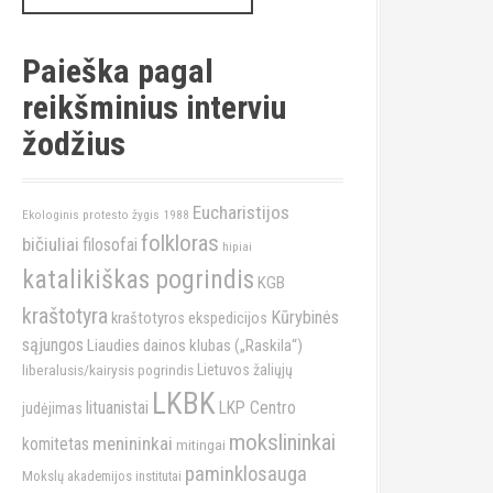
a
r
c
Paieška pagal
h
reikšminius interviu
f
o
žodžius
r
:
Eucharistijos
Ekologinis protesto žygis 1988
folkloras
bičiuliai
filosofai
hipiai
katalikiškas pogrindis
KGB
kraštotyra
Kūrybinės
kraštotyros ekspedicijos
sąjungos
Liaudies dainos klubas („Raskila“)
liberalusis/kairysis pogrindis
Lietuvos žaliųjų
LKBK
lituanistai
LKP Centro
judėjimas
mokslininkai
menininkai
komitetas
mitingai
paminklosauga
Mokslų akademijos institutai