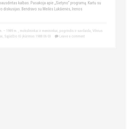
spausdintas kalbas. Pasakoja apie „Sietyno“ programą. Kartu su
avo diskusijas. Bendravo su Meilės Lukšienės, Irenos
n. – 1989 m.
,
mokslininkai ir menininkai
,
pogrindis ir savilaida
,
Vilnius
ai
,
Sąjūdžio IG įkūrimas 1988 06 03
Leave a comment