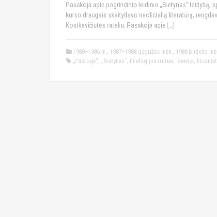
Pasakoja apie pogrindinio leidinio „Sietynas“ leidybą, 
kurso draugais skaitydavo neoficialią literatūrą, rengd
Kostkevičiūtės rateliu. Pasakoja apie […]
1980–1986 m.
,
1987–1988 gegužės mėn.
,
1988 birželio mė
„Pastogė“
,
„Sietynas“
,
Filologijos ruduo
,
išeivija
,
lituanist