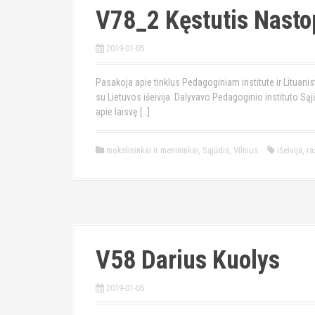
V78_2 Kęstutis Nast
2019-01-05
Pasakoja apie tinklus Pedagoginiam institute ir Lituanis
su Lietuvos išeivija. Dalyvavo Pedagoginio instituto S
apie laisvę […]
mokslininkai ir menininkai
,
Sąjūdis
,
Vilnius
išeivija
,
ra
V58 Darius Kuolys
2019-01-05