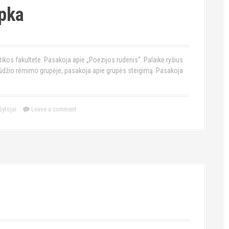
opka
tikos fakultete. Pasakoja apie „Poezijos rudenis“. Palaikė ryšius
ąjūdžio rėmimo grupėje, pasakoja apie grupės steigimą. Pasakoja
šytojai
Leave a comment