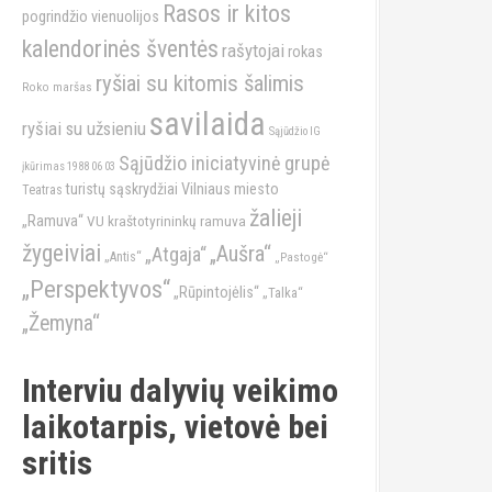
Rasos ir kitos
pogrindžio vienuolijos
kalendorinės šventės
rašytojai
rokas
ryšiai su kitomis šalimis
Roko maršas
savilaida
ryšiai su užsieniu
Sąjūdžio IG
Sąjūdžio iniciatyvinė grupė
įkūrimas 1988 06 03
turistų sąskrydžiai
Vilniaus miesto
Teatras
žalieji
„Ramuva“
VU kraštotyrininkų ramuva
žygeiviai
„Aušra“
„Atgaja“
„Antis“
„Pastogė“
„Perspektyvos“
„Rūpintojėlis“
„Talka“
„Žemyna“
Interviu dalyvių veikimo
laikotarpis, vietovė bei
sritis