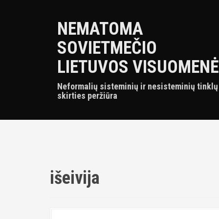
S
k
NEMATOMA
i
p
SOVIETMEČIO
t
o
LIETUVOS VISUOMENĖ
c
o
Neformalių sisteminių ir nesisteminių tinklų
n
skirties peržiūra
t
e
n
t
išeivija