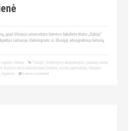
ienė
vių, ypač Vilniaus universiteto Gamtos fakulteto klubo „Gabija“
jektus Lietuvoje, Kaliningrado sr. (Rusija), etnografinius lietuvių
s sąjūdis
,
Vilnius
“Gabija”
,
kraštotyros ekspedicijos
,
Liaudies dainų
69
,
Rasos ir kitos kalendorinės šventės
,
turistų sąskrydžiai
,
Vilniaus
,
žygeiviai
Leave a comment