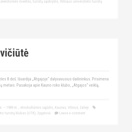
 kalendorinės šventės
,
turistų sąskrydis
,
Vilniaus universiteto turistų
vičiūtė
 8 deš. Išvardija „Atgajoje“ dalyvavusius dailininkus. Prisimena
dijų metais. Pasakoja apie Kauno roko klubo, „Atgajos“ veiklą,
n. – 1989 m.
,
etnokultūrinis sąjūdis
,
Kaunas
,
Vilnius
,
žalieji
eto turistų klubas (UTK)
,
žygeiviai
Leave a comment