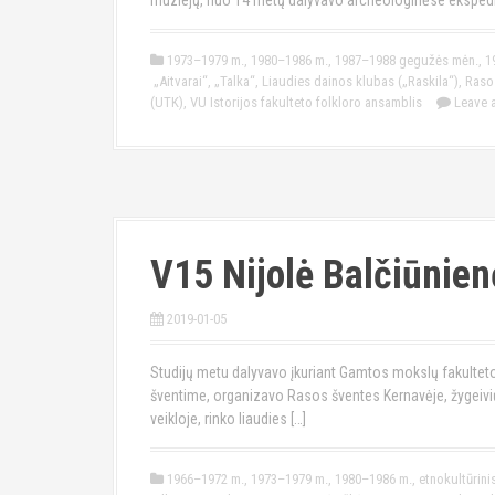
muziejų, nuo 14 metų dalyvavo archeologinėse ekspedic
1973–1979 m.
,
1980–1986 m.
,
1987–1988 gegužės mėn.
,
1
„Aitvarai“
,
„Talka“
,
Liaudies dainos klubas („Raskila“)
,
Rasos
(UTK)
,
VU Istorijos fakulteto folkloro ansamblis
Leave 
V15 Nijolė Balčiūnien
2019-01-05
Studijų metu dalyvavo įkuriant Gamtos mokslų fakulteto 
šventime, organizavo Rasos šventes Kernavėje, žygeivių
veikloje, rinko liaudies […]
1966–1972 m.
,
1973–1979 m.
,
1980–1986 m.
,
etnokultūrini