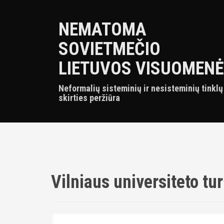
S
k
NEMATOMA
i
p
SOVIETMEČIO
t
o
LIETUVOS VISUOMENĖ
c
o
Neformalių sisteminių ir nesisteminių tinklų
n
skirties peržiūra
t
e
n
t
Vilniaus universiteto tu