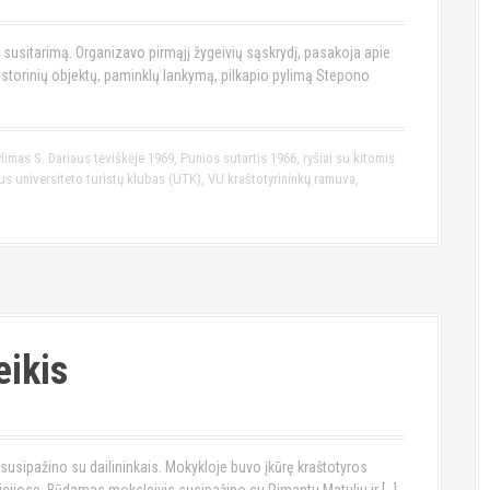
 susitarimą. Organizavo pirmąjį žygeivių sąskrydį, pasakoja apie
 istorinių objektų, paminklų lankymą, pilkapio pylimą Stepono
limas S. Dariaus tėviškėje 1969
,
Punios sutartis 1966
,
ryšiai su kitomis
aus universiteto turistų klubas (UTK)
,
VU kraštotyrininkų ramuva
,
ikis
jį susipažino su dailininkais. Mokykloje buvo įkūrę kraštotyros