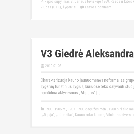
Pilkapio supylimas S. Dariaus tėviškėje 1969
,
Rasos ir kitos
klubas (UTK)
,
žygeiviai
Leave a comment
V3 Giedrė Aleksandra
2019-01-05
Charakterizuoja Kauno jaunuomenės neformalias grupeles
žygeivių turistinius žygius, kuriuose teko dalyvauti stu
apibūdina aktyvesnius „Atgajos“ […]
1980–1986 m.
,
1987–1988 gegužės mėn.
,
1988 birželio mė
„Atgaja“
,
„Lituanika“
,
Kauno roko klubas
,
Vilniaus universit