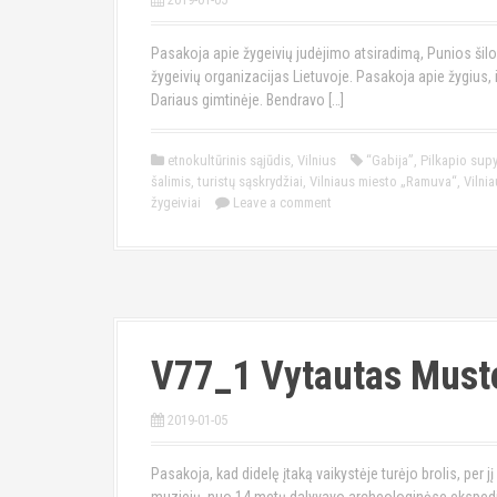
Pasakoja apie žygeivių judėjimo atsiradimą, Punios šilo
žygeivių organizacijas Lietuvoje. Pasakoja apie žygius,
Dariaus gimtinėje. Bendravo […]
etnokultūrinis sąjūdis
,
Vilnius
“Gabija”
,
Pilkapio supy
šalimis
,
turistų sąskrydžiai
,
Vilniaus miesto „Ramuva“
,
Vilni
žygeiviai
Leave a comment
V77_1 Vytautas Muste
2019-01-05
Pasakoja, kad didelę įtaką vaikystėje turėjo brolis, per 