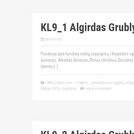
KL9_1 Algirdas Grubl
2019-01-05
Pasakoja apie turistinę veiklą, įsijungimą į Klaipėdos są
asmenys: Albertas Šimėnas, Rimas Ulevičius, Dionizas V
Interviu […]
1988 birželio mėn. – 1989 m.
,
etnokultūrinis sąjūdis
,
Klai
klubas (UTK)
,
žygeiviai
Leave a comment