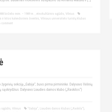
ijose. Būdamas moksleivis susipažino su Rimantu Matuliu ir […]
988 birželio mėn. – 1989 m.
,
etnokultūrinis sąjūdis
,
Vilnius
 ir kitos kalendorinės šventės
,
Vilniaus universiteto turistų klubas
a comment
ė
žygeivių sekciją „Gabija“, buvo pirma pirmininkė. Dalyvavo Vėlinių
 sąskrydžius. Dalyvavo Liaudies dainos klubo („Raskilos“)
s sąjūdis
,
Vilnius
“Gabija”
,
Liaudies dainos klubas („Raskila“)
,