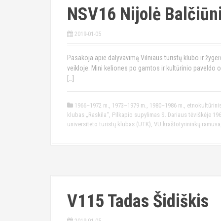
NSV16 Nijolė Balčiūn
2019-01-05
Pasakoja apie dalyvavimą Vilniaus turistų klubo ir žygei
veikloje. Mini keliones po gamtos ir kultūrinio paveldo ob
[…]
1966–1972 m.
,
1973–1979 m.
,
1980–1986 m.
,
etnokultūrini
klubas „Raskila“
,
Pilkapio supylimas S. Dariaus tėviškėje 19
universiteto turistų klubas (UTK)
,
VU kraštotyrininkų ramuva
V115 Tadas Šidiškis
2019-01-05