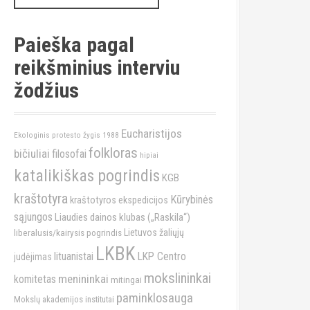
a
r
c
Paieška pagal
h
reikšminius interviu
f
o
žodžius
r
:
Eucharistijos
Ekologinis protesto žygis 1988
folkloras
bičiuliai
filosofai
hipiai
katalikiškas pogrindis
KGB
kraštotyra
Kūrybinės
kraštotyros ekspedicijos
sąjungos
Liaudies dainos klubas („Raskila“)
liberalusis/kairysis pogrindis
Lietuvos žaliųjų
LKBK
lituanistai
LKP Centro
judėjimas
mokslininkai
menininkai
komitetas
mitingai
paminklosauga
Mokslų akademijos institutai