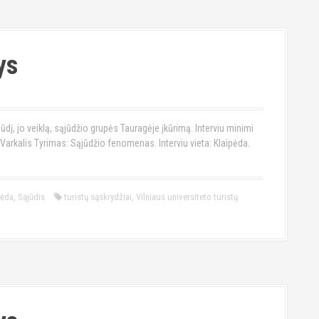
ys
jūdį, jo veiklą, sąjūdžio grupės Tauragėje įkūrimą. Interviu minimi
arkalis Tyrimas: Sąjūdžio fenomenas. Interviu vieta: Klaipėda.
pėda
,
Sąjūdis
turistų sąskrydžiai
,
Vilniaus universiteto turistų