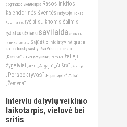
Rasos ir kitos
pogrindžio vienuolijos
kalendorinės šventės
rašytojai
rokas
ryšiai su kitomis šalimis
Roko maršas
savilaida
ryšiai su užsieniu
Sąjūdžio IG
Sąjūdžio iniciatyvinė grupė
įkūrimas 1988 06 03
turistų sąskrydžiai
Vilniaus miesto
Teatras
žalieji
„Ramuva“
VU kraštotyrininkų ramuva
žygeiviai
„Aušra“
„Atgaja“
„Antis“
„Pastogė“
„Perspektyvos“
„Rūpintojėlis“
„Talka“
„Žemyna“
Interviu dalyvių veikimo
laikotarpis, vietovė bei
sritis