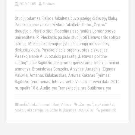
2019-01-05
Zilvinas
Studijuodamas Fizikos fakultete buvo įsteigę diskusijų klubą.
Pasakoja apie veiklas Fizikos fakultete. Dirbo „Žinijos“
draugijoje. Norėjo stoti filosofijos aspirantūrą Lomonosovo
universitete, R. Plečkaitis pasiūlė studijuoti Lietuvos filosofijos
istoriją. Mokslų akademijoje įsteigė jaunųjų mokslininkų
diskusijų klubą. Pasakoja apie organizuotas diskusijas.
Pasakoja apie A. Juozaičio paskaitą „Lietuvos politinė
kultūrą“, apie Sąjūdžio steigimo organizavimą. Interviu minimi
asmenys: Bronislovas Genzelis, Arvydas Juozaitis, Zigmas
Vaišvila, Antanas Kulakauskas, Artūras Kakaras Tyrimas:
Sąjūdžio fenomenas. Interviu vieta: Vilnius. Interviu data: 2010
m. spalis 18 d. Audio: yra Transkripcija: yra Sutikimas: yra
mokslininkai ir menininkai
,
Vilnius
„Žemyna“
,
mokslininkai
,
Mokslų akademija
,
Sąjūdžio IG įkūrimas 1988 06 03
permalink