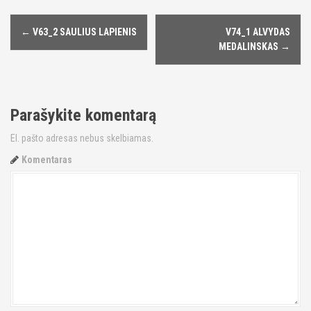
←
V63_2 SAULIUS LAPIENIS
V74_1 ALVYDAS
P
MEDALINSKAS
→
o
s
Parašykite komentarą
t
El. pašto adresas nebus skelbiamas.
n
Komentaras
a
v
i
g
a