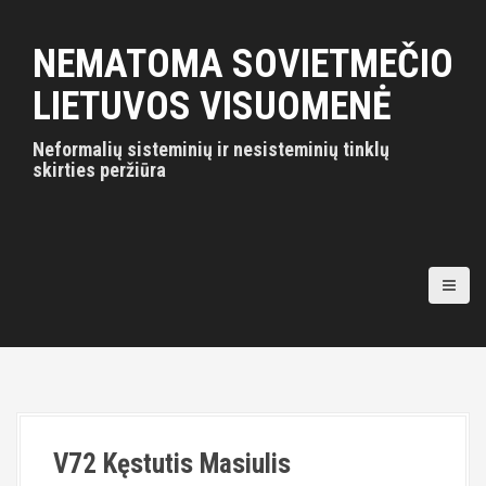
S
k
NEMATOMA SOVIETMEČIO
i
p
LIETUVOS VISUOMENĖ
t
o
Neformalių sisteminių ir nesisteminių tinklų
c
skirties peržiūra
o
n
t
e
n
t
V72 Kęstutis Masiulis