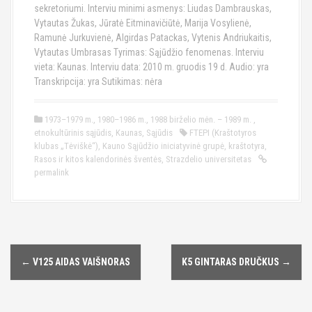
sekretoriumi. Interviu minimi asmenys: Liudas Dambrauskas,
Vytautas Žukas, Jūratė Eitminavičiūtė, Marija Vosylienė,
Ramunė Jurkuvienė, Algirdas Patackas, Vytenis Andriukaitis,
Vytautas Umbrasas Tyrimas: Sąjūdžio fenomenas. Interviu
vieta: Kaunas. Interviu data: 2010 m. gruodis 19 d. Audio: yra
Transkripcija: yra Sutikimas: nėra
1973–1979 m.
,
1980–1986 m.
,
1988 birželio mėn. – 1989 m.
,
etnokultūrinis sąjūdis
,
Kaunas
,
Sąjūdis
FTEPI (Kraštotyros
klubas „Tėviškė“)
,
Kauno Sąjūdžio iniciatyvinė grupė
,
kraštotyra
,
Rasos ir kitos kalendorinės šventės
,
Strazdelio universitetas
permalink
←
V125 AIDAS VAIŠNORAS
K5 GINTARAS DRUČKUS
→
P
o