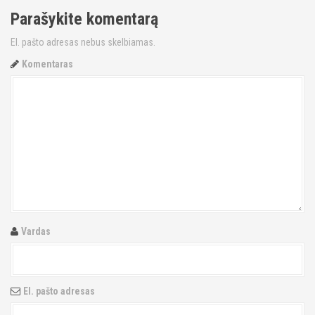
s
Parašykite komentarą
t
El. pašto adresas nebus skelbiamas.
n
Komentaras
a
v
i
g
a
t
Vardas
i
o
El. pašto adresas