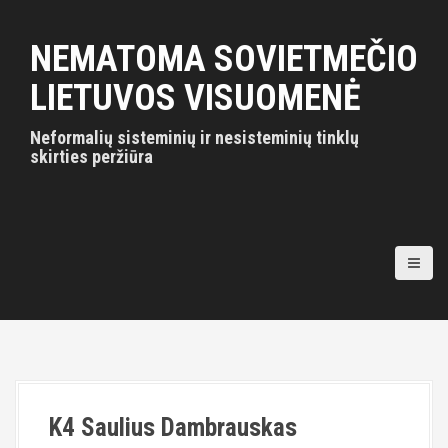
S
k
NEMATOMA SOVIETMEČIO
i
p
LIETUVOS VISUOMENĖ
t
o
Neformalių sisteminių ir nesisteminių tinklų
c
skirties peržiūra
o
n
t
e
n
t
K4 Saulius Dambrauskas