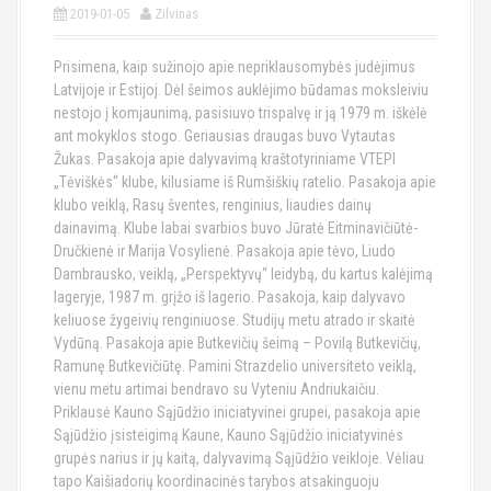
2019-01-05
Zilvinas
Prisimena, kaip sužinojo apie nepriklausomybės judėjimus
Latvijoje ir Estijoj. Dėl šeimos auklėjimo būdamas moksleiviu
nestojo į komjaunimą, pasisiuvo trispalvę ir ją 1979 m. iškėlė
ant mokyklos stogo. Geriausias draugas buvo Vytautas
Žukas. Pasakoja apie dalyvavimą kraštotyriniame VTEPI
„Tėviškės“ klube, kilusiame iš Rumšiškių ratelio. Pasakoja apie
klubo veiklą, Rasų šventes, renginius, liaudies dainų
dainavimą. Klube labai svarbios buvo Jūratė Eitminavičiūtė-
Dručkienė ir Marija Vosylienė. Pasakoja apie tėvo, Liudo
Dambrausko, veiklą, „Perspektyvų“ leidybą, du kartus kalėjimą
lageryje, 1987 m. grįžo iš lagerio. Pasakoja, kaip dalyvavo
keliuose žygeivių renginiuose. Studijų metu atrado ir skaitė
Vydūną. Pasakoja apie Butkevičių šeimą – Povilą Butkevičių,
Ramunę Butkevičiūtę. Pamini Strazdelio universiteto veiklą,
vienu metu artimai bendravo su Vyteniu Andriukaičiu.
Priklausė Kauno Sąjūdžio iniciatyvinei grupei, pasakoja apie
Sąjūdžio įsisteigimą Kaune, Kauno Sąjūdžio iniciatyvinės
grupės narius ir jų kaitą, dalyvavimą Sąjūdžio veikloje. Vėliau
tapo Kaišiadorių koordinacinės tarybos atsakinguoju